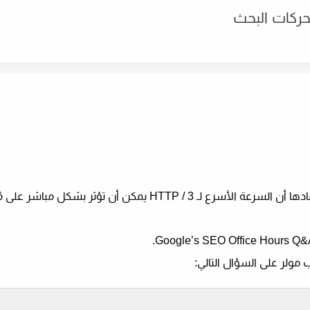
يدحض جون مولر ، المدافع عن بحث Google ، نظرية مفادها أن السرعة الأسرع لـ HTTP / 3 يمكن أن تؤثر 