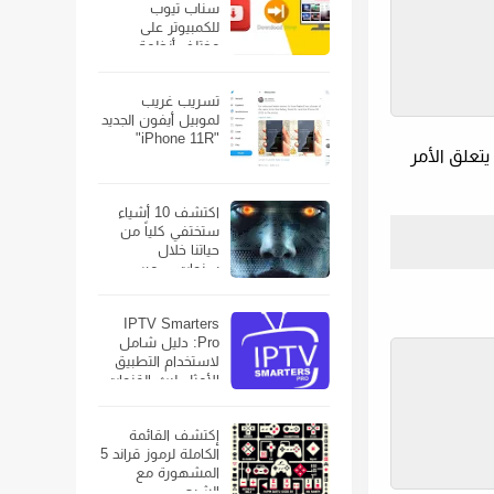
سناب تيوب
للكمبيوتر على
مختلف أنظمة
الويندوز
تسريب غريب
لموبيل أيفون الجديد
"iPhone 11R"
دما يتعلق الأمر
اكتشف 10 أشياء
ستختفي كلياً من
حياتنا خلال
سنوات… من
الهواتف الذكية إلى
السيارات
IPTV Smarters
Pro: دليل شامل
لاستخدام التطبيق
الأمثل لبث القنوات
الفضائية
إكتشف القائمة
الكاملة لرموز قراند 5
المشهورة مع
الشرح