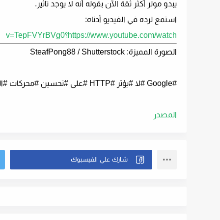
يبدو مولر أكثر ثقة الآن بقوله أنه لا يوجد تأثير.
استمع لرده في الفيديو أدناه:
https://www.youtube.com/watch؟v=TepFVYrBVg0
الصورة المميزة: SteafPong88 / Shutterstock
#Google #لا #يؤثر #HTTP #على #تحسين #محركات #البحث
المصدر