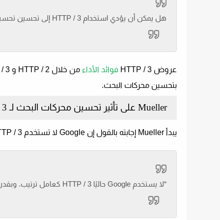
هل يمكن أن يؤدي استخدام HTTP / 3 إلى تحسين تحسين محركات البحث لأنه يحسن الأداء؟
عروض HTTP / 3
فوائد الأداء
بتحسين محركات البحث.
Mueller على تأثير تحسين محركات البحث لـ HTTP / 3
يبدأ Mueller إجابته بالقول إن Google لا تستخدم HTTP / 3 كعامل ترتيب أو في زحف الويب:
“لا يستخدم Google حاليًا HTTP / 3 كعامل ترتيب. وبقدر ما أعرف ، لا نستخدمه للزحف أيضًا.