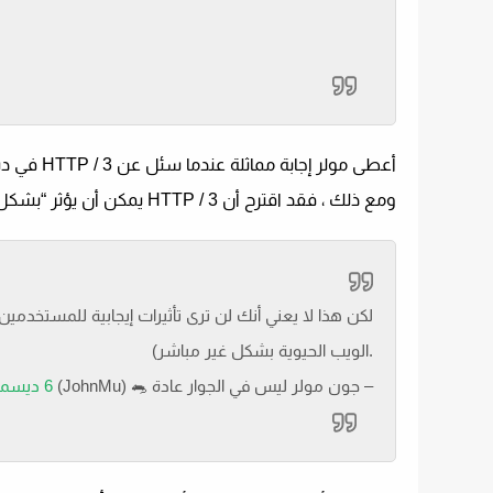
أعطى مولر إجابة مماثلة عندما سئل عن HTTP / 3 في ديسمبر 2021.
ومع ذلك ، فقد اقترح أن HTTP / 3 يمكن أن يؤثر “بشكل غير مباشر” على العناصر الحيوية للويب.
الويب الحيوية بشكل غير مباشر).
– جون مولر ليس في الجوار عادة 🐀 (JohnMu)
6 ديسمبر 2021