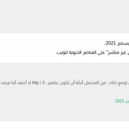
لا أعتقد أننا نزحف باستخدام http / 3 ، لكن هذا لا يعني أنك لن ترى تأثيرات إيجابية للمستخ