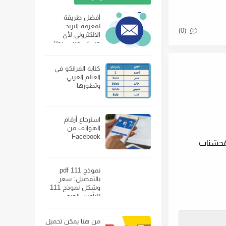
أفضل طريقة
لمعرفة البريد
(0)
الالكتروني لأي
حساب فيس بوك
كتابة الفرانكو في
العالم العربي
وتطورها
استرجاع أرقام
الهواتف من
Facebook
بشكل مباشر على مُحسّنات
نموذج 111 pdf
بالتفصيل: سعر
وشكل نموذج 111
للتأمين الصحي
ومكان بيعه
من هنا يمكن تحميل