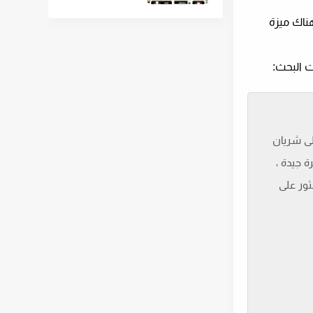
هناك ميزة
لتأثير بشكل كبير على شريان
ة جيدة ،
 تكافح بها للعثور على