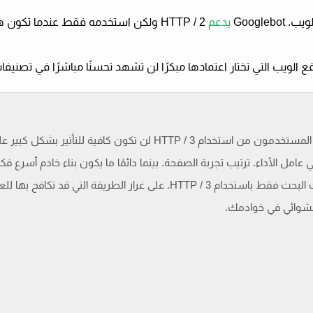
يدعم
HTTP / 2 ولكن استخدمه فقط عندما تكون 
“فيما يتعلق بالأداء ، أظن أن المكاسب التي يحصل عليها المستخدمون من استخدام HTTP / 3 لن تكون كافية ل
امل الأداء. ترتيب تجربة الصفحة. بينما دائمًا ما يكون بناء خادم أسرع فكر
أشك في أنك سترى اتصالًا مباشرًا مع مُحسّنات محرّكات البحث فقط باستخدام HTTP / 3. على غرار الطريقة التي قد
عشوائي في خوادمك.