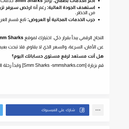
اختر الخدمات بضمان:
يوفر
Smm Sharks
خدمات م
استهدف الجودة العالية:
رغم أنه
ارخص سيرفر تزو
من الحظر.
جرب الخدمات المجانية أو العروض:
تابع قسم العر
​النجاح الرقمي يبدأ بقرار ذكي. اختيارك لموقع
mm Sharks
عن الأمان، السرعة، والسعر الذي لا يقاوم، فلا تبحث بعيد
هل أنت مستعد لرفع مستوى حساباتك اليوم؟
قم بزيارة [
smmsharks.com
-
Smm Sharks
] وابدأ رحلة 