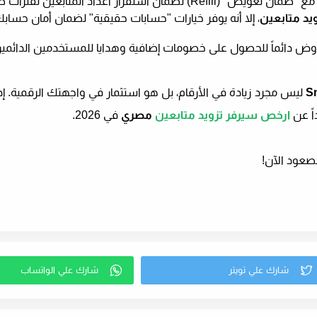
ع "ضمان تعويض" (
Refill
) لضمان استقرار أعداد المتابعين لفترات ط
يد متابعين
، إلا أنه يوفر خيارات "حسابات حقيقية" لضمان أمان حس
وض دائماً للحصول على خصومات إضافية وهدايا للمستخدمين الدائمين
S
ليس مجرد زيادة في الأرقام، بل هو استثمار في واجهتك الرقمية. إ
اً عن
ارخص سيرفر تزويد متابعين
مصري
في 2026.
الصعود الآن!