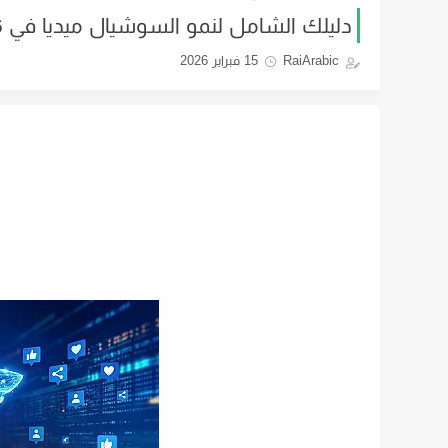
دليلك الشامل لنمو السوشيال ميديا في 2026: لماذا Smm Sharks هو الخيار الأفضل؟
RaiArabic
15 فبراير 2026