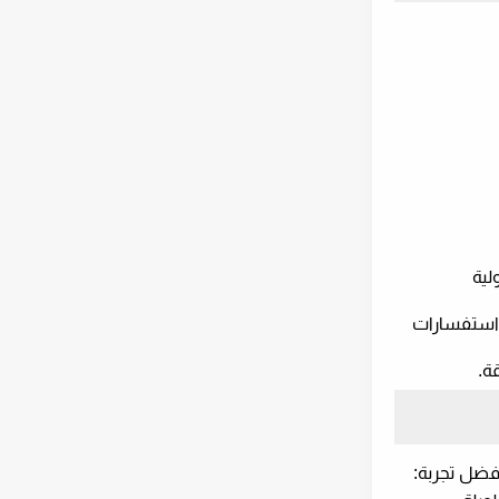
لية
 استفسارات
ة.
فضل تجربة: