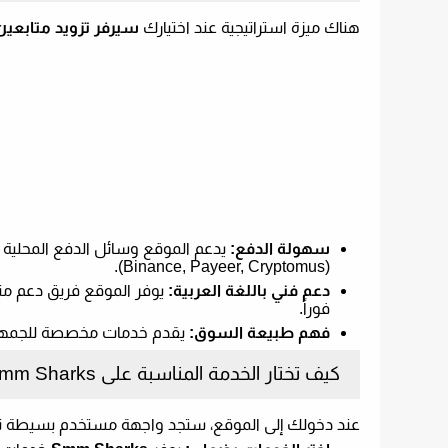
​هناك ميزة استراتيجية عند اختيارك
سيرفر تزويد متابعي
سهولة الدفع:
يدعم الموقع وسائل الدفع المحلية ال
).
Binance, Payeer, Cryptomus
(
دعم فني باللغة العربية:
يوفر الموقع فريق دعم مت
فوراً.
فهم طبيعة السوق:
يقدم خدمات مخصصة للجمهور ا
​كيف تختار الخدمة المناسبة على
mm Sharks
​عند دخولك إلى الموقع، ستجد واجهة مستخدم بسيطة تتي