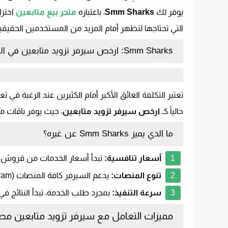
​يوفر لك
Smm Sharks
، باعتباره
متجر بيع متابعين
احترا
التي تحتاجها لتظهر أمام المزيد من المستخدمين الحقيقي
Smm Sharks:
ارخص
سيرفر
تزويد
متابعين
في
ال
​تعتبر التكلفة العائق الأكبر أمام الكثيرين عند الرغبة في 
حالياً كـ
ارخص سيرفر تزويد متابعين
، حيث يوفر باقات مت
​ما الذي يميز
Smm Sharks
عن غيره؟
أسعار تنافسية:
تبدأ أسعار الخدمات من قروش بس
تنوع المنصات:
يدعم السيرفر كافة المنصات (
ram
سرعة التنفيذ:
بمجرد طلب الخدمة، تبدأ النتائج
​مميزات التعامل مع سيرفر تزويد متابعين م