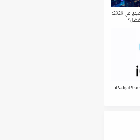
دليلك الشامل لنمو السوشيال ميديا في 2026:
كيفية فتح iCloud المقفل على iPhone وiPad