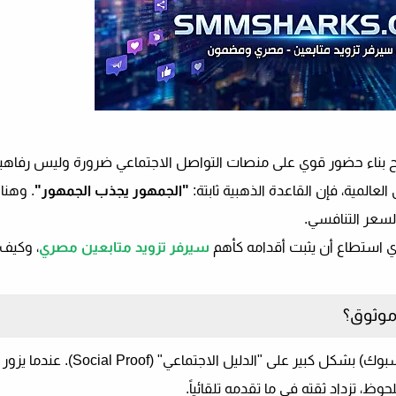
بح بناء حضور قوي على منصات التواصل الاجتماعي ضرورة وليس رفاهي
لمية، فإن القاعدة الذهبية ثابتة:
"الجمهور يجذب الجمهور"
. وهنا 
لسعر التنافسي.
ذي استطاع أن يثبت أقدامه كأهم
سيرفر تزويد متابعين مصري
، وكيف 
 موثوق؟
بوك) بشكل كبير على "الدليل الاجتماعي" (
Social Proof
). عندما يزو
 تزداد ثقته في ما تقدمه تلقائياً.