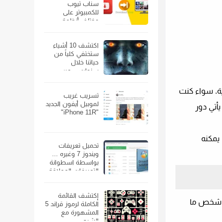
سناب تيوب
للكمبيوتر على
مختلف أنظمة
الويندوز
اكتشف 10 أشياء
ستختفي كلياً من
حياتنا خلال
سنوات… من
الهواتف الذكية إلى
السيارات
ة. سواء كنت
تسريب غريب
لموبيل أيفون الجديد
يأتي دور
"iPhone 11R"
يمكنه
تحميل تعريفات
ويندوز 7 وغيره ...
بواسطة اسطوانة
التعريفات العملاقة
إكتشف القائمة
ر شخص ما
الكاملة لرموز قراند 5
المشهورة مع
الشرح