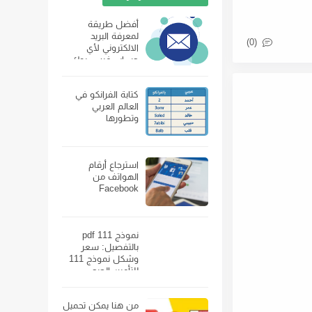
أفضل طريقة
لمعرفة البريد
(0)
الالكتروني لأي
حساب فيس بوك
كتابة الفرانكو في
العالم العربي
وتطورها
استرجاع أرقام
الهواتف من
Facebook
نموذج 111 pdf
بالتفصيل: سعر
وشكل نموذج 111
للتأمين الصحي
ومكان بيعه
من هنا يمكن تحميل