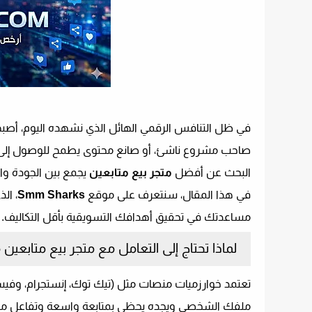
​في ظل التنافس الرقمي الهائل الذي نشهده اليوم، أص
صاحب مشروع ناشئ، أو صانع محتوى يطمح للوصول إلى العا
البحث عن أفضل
متجر بيع متابعين
يجمع بين الجودة وا
​في هذا المقال، سنتعرف على موقع
Smm Sharks
، ال
مساعدتك في تحقيق أهدافك التسويقية بأقل التكاليف.
​لماذا تحتاج إلى التعامل مع متجر بيع متابعين
​تعتمد خوارزميات منصات مثل (تيك توك، إنستجرام، وفيس
ملفك الشخصي ويجده يحظى بمتابعة واسعة وتفاعل ملحوظ،