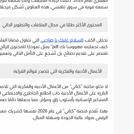
العقاري لعام 2026: دليلك لزيادة المبيعات وبنا
سمعة قوية في سوق تنافسي. هذه العناوين تُشكل مرجعًا لا
المحتوى الأكثر طلبًا في مجال العلاقات والتطوير الذاتي
السلام عليك يا صاحبي
تحظى الكتب
التي تتناول قضايا العل
كيف تجعلينه مهووسا بك pdf" يمثل نم
تقتصر على تقديم نصائح، بل تُشجع على التأمل الذاتي وتعم
الأعمال الأدبية والفكرية التي تتصدر قوائم القراءة
لا تخلو مكتبة "كتابي" من الأعمال الأدبية والفكرية التي تل
البارزة على الأعمال الأدبية ذات الطابع الخاطري والاجتماعي
المشاعر الإنسانية بأسلوب راقٍ ومؤثر، مما يجعلها دائمًا ضم
بهذا، تُقدم منصة "كتابي" ف
الرقمي بمواد عالية الجودة وسهلة المنال.