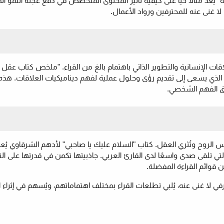
ء سمعة قوية" يُعد مثالًا حيًا على كيفية تأثير المحتوى المتخصص في دفع عجلة النمو ا
 غنى عنه للمحترفين ورواد الأعمال.
اقات الإنسانية والتطوير الذاتي باهتمام بالغ من القراء. "ملخص كتاب عقل 
وذجًا للمحتوى الرائج الذي يسعى إلى تقديم رؤى وحلول عملية لفهم ديناميكيات العلاقات. هذ
يق الفهم الشخصي.
امس الروح وتُثري العقل. كتاب "السلام عليك يا صاحبي" لأدهم الشرقاوي يُعد 
 التي تلقى صدى واسعًا لدى القارئ العربي. جاذبيتها تكمن في قدرتها على ال
ن قوائم القراءة المفضلة.
ي عام 2026 نفسها كشريك معرفي لا غنى عنه، يُلبي تطلعات القراء بمختلف اهتماماتهم، ويُسهم في إث