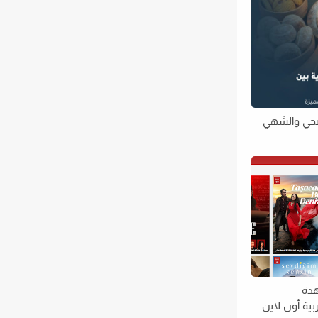
لصحي والشهي
دة
ية أون لاين