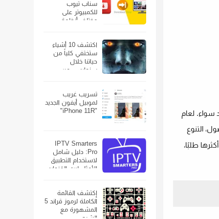
سناب تيوب
للكمبيوتر على
مختلف أنظمة
الويندوز
اكتشف 10 أشياء
ستختفي كلياً من
حياتنا خلال
سنوات… من
الهواتف الذكية إلى
السيارات
تسريب غريب
لموبيل أيفون الجديد
"iPhone 11R"
 سواء. لعام
ول، التنوع
IPTV Smarters
رها طلبًا،
Pro: دليل شامل
لاستخدام التطبيق
الأمثل لبث القنوات
الفضائية
إكتشف القائمة
الكاملة لرموز قراند 5
المشهورة مع
الشرح