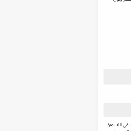
نولوجية، تبرز الكتب التي تستهدف مجالات النمو السريع كركيزة أساسية. كتاب مثل "أفضل 5 كتب في التسويق