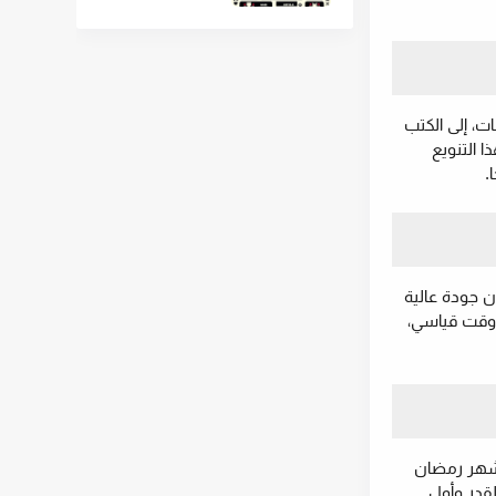
ت، إلى الكتب
 التنويع
.
جرد اختيار الكتاب، يجد القارئ روابط تحميل مباشرة بصيغة PDF، مع ضمان جودة عالية
ووقت قياسي،
 شهر رمضان
 و"تحديد ليلة القدر وأول