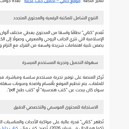
تتميز منصة "
موقع كتابي – تحميل كتب عربية
" بعدة جوانب تجعل
التنوع الشامل للمكتبة الرقمية والمحتوى المتجدد
تُقدم "كتابي" نطاقًا واسعًا من المحتوى يغطي مختلف ألوان 
الإسلامية التي تثري الجانب الروحي والمعرفي، وصولاً إلى 
يضمن تلبية اهتمامات شريحة واسعة من القراء، مع التزام وا
سهولة التحميل وتجربة المستخدم الميسرة
للملفات. يتم تنظيم الموقع بأقسام واضحة ومبوبات سهلة 
سواء كان يبحث عن "كتب هندسية" أو "كتب طبخ pdf".
الاستجابة للمحتوى الموسمي والتخصصي الدقيق
تُظهر "كتابي" قدرة عالية على مواكبة الأحداث والمناسبا
(كما هو الحال في فبراير 2026)، تُصبح كتب مثل
كتاب دليل 