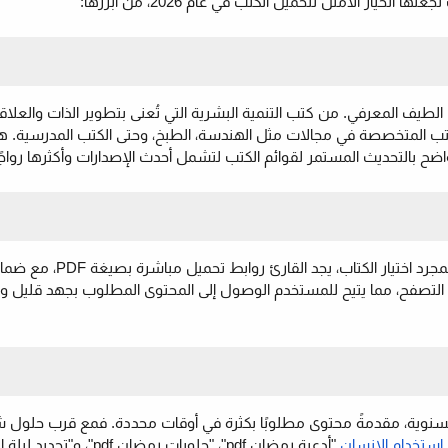
ها الخيار الأمثل لتحميل الكتب في عام 2026، من أبرزها:
الطيف المعرفي. من كتب التنمية البشرية التي تُعنى بتطوير الذات والعلاقا
الكتب المتخصصة في مجالات مثل الهندسة، الطبخ، وحتى الكتب المدرسية. هذا
ضح بالتحديث المستمر لقوائم الكتب لتشمل أحدث الإصدارات وأكثرها رواجًا
تُركز المنصة على توفير تجربة مستخدم سلسة ومباشرة. فبم
التصفح، مما يتيح للمستخدم الوصول إلى المحتوى المطلوب بجهد قليل 
ت السنوية، مقدمةً محتوى مطلوبًا بكثرة في أوقات محددة. فمع قرب حلول
استخدام الإنسان
"أدعية رمضان pdf"، "حلويات رمضان pdf"،