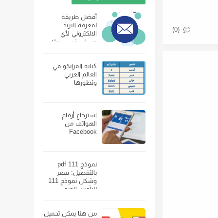
أفضل طريقة
لمعرفة البريد
(0)
الالكتروني لأي
حساب فيس بوك
كتابة الفرانكو في
العالم العربي
وتطورها
استرجاع أرقام
الهواتف من
Facebook
نموذج 111 pdf
بالتفصيل: سعر
وشكل نموذج 111
للتأمين الصحي
ومكان بيعه
من هنا يمكن تحميل