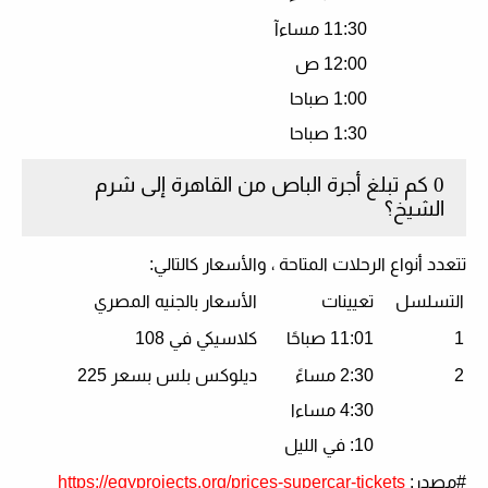
11:30 مساءآ
12:00 ص
1:00 صباحا
1:30 صباحا
0 كم تبلغ أجرة الباص من القاهرة إلى شرم
الشيخ؟
تتعدد أنواع الرحلات المتاحة ، والأسعار كالتالي:
التسلسل
تعيينات
الأسعار بالجنيه المصري
1
11:01 صباحًا
كلاسيكي في 108
2
2:30 مساءً
ديلوكس بلس بسعر 225
4:30 مساءا
10: في الليل
#مصدر
:
https://egyprojects.org/prices-supercar-tickets