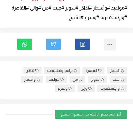
#مواعيد #وأسعار #تذاكر #سوبر #جيت #من #وإلى #القاهرة
#والإسكندرية #وشرم #الشيخ
الشيخ
القاهرة
برامج وتطبيقات
تذاكر
جيت
سوبر
من
مواعيد
وأسعار
والإسكندرية
وإلى
وشرم
أخر المواضيع الرائجة في قسم : الشيخ