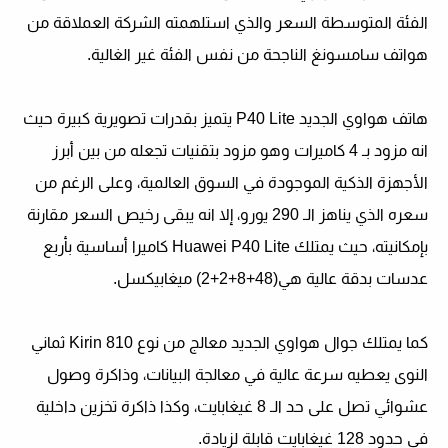
الفئة المتوسطة السعر والذي استلهمته الشركة العملاقة من
هواتف سامسونغ الناجحة من نفس الفئة غير الغالية.
هاتف هواوي الجديد
P40 Lite
يتميز بقدرات تصويرية كبيرة حيث
انه مزود بـ 4 كاميرات
وهو مزود بتقنيات تجعله من بين أبرز
الأجهزة الذكية
الموجودة في السوق العالمية،
وعلى الرغم من
سعره الذي يناهز الـ 290 يورو، إلا انه يبقى رخيص السعر مقارنة
بإمكانيته، حيث يمتلك
Huаwei P40 Lite
كاميرا أساسية بأربع
عدسات بدقة عالية هي(48+8+2+2) ميغابيكسل.
كما يمتلك جوال هواوي الجديد معالج من نوع
Kirin 810
ثماني
النوى يعطيه سرعة عالية في معالجة البيانات، وذاكرة وصول
عشوائي تصل على حد الـ 8 غيغابايت، وكذا ذاكرة تخزين داخلية
في حدود 128 غيغابايت قابلة لزيادة.