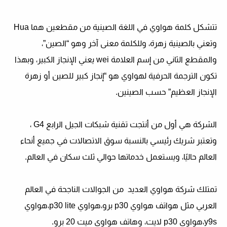
تتشكل كلمة هواوي في اللغة الصينية من مقطعين هما
Hua
وتعني بالصينية زهرة، وللكلمة معنى آخر وهو “الصين”،
والمقطع الثاني من إسم العلامة
wei
يعني الإنجاز الكبير، وبهذا
تكون الترجمة الحرفية لهواوي هو “إنجاز كبير للصين أو زهرة
الإنجاز العظيم” حسب الصينين.
الشركة هي أول من أنتجت تقنية شبكات الجيل الرابع 4
G
،
وتعتبر شريك رئيسي بالنسبة سوق الاتصالات في جميع أنحاء
العالم حاليًا، ويستعمل خدماتها حوالي ثلث سكان في العالم.
تمتلك شركة هواوي العديد من الجوالات الناجحة في العالم
العربي مثل هواتف هواوي p30 برو،هواوي p30 lite،هواوي
y9s،هواوي p30 لايت، وهاتف هواوي ميت 20 برو.