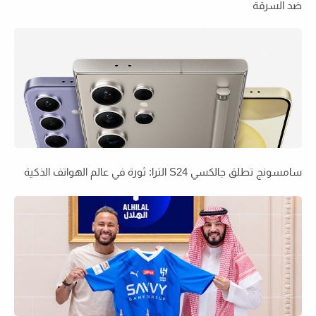
ضد السرقة
سامسونج تطلق جالكسي S24 الترا: ثورة في عالم الهواتف الذكية