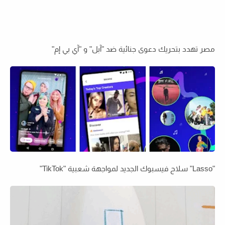
مصر تهدد بتحريك دعوى جنائية ضد "آبل" و "آي بي إم"
"Lasso" سلاح فيسبوك الجديد لمواجهة شعبية "TikTok"