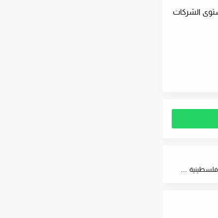
ستوى الشركات
شات أنغام فلسطين... حيث يلتقي الصوت بالكلمة في أجواء فلسطينية مميزة