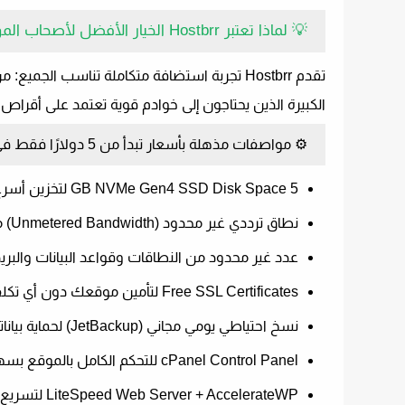
💡
لماذا تعتبر Hostbrr الخيار الأفضل لأصحاب المواقع؟
تقدم Hostbrr تجربة استضافة متكاملة تناسب الجميع: من المبتدئين الذين يبحثون عن
الكبيرة الذين يحتاجون إلى
خوادم قوية تعتمد على أقراص NVMe فائقة السرعة
⚙️
مواصفات مذهلة بأسعار تبدأ من 5 دولارًا فقط في السنة!
5 GB NVMe Gen4 SSD Disk Space
لتخزين أسرع بـ10 مرات من الأقراص 
نطاق ترددي غير محدود (Unmetered Bandwidth)
م
عدد غير محدود من النطاقات وقواعد البيانات والبريد 
Free SSL Certificates
لتأمين موقعك دون أي تكلف
نسخ احتياطي يومي مجاني (JetBackup)
لحماية بيانا
cPanel Control Panel
للتحكم الكامل بالموقع بسه
LiteSpeed Web Server + AccelerateWP
لتسريع