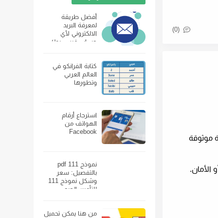
أفضل طريقة
لمعرفة البريد
(0)
الالكتروني لأي
حساب فيس بوك
كتابة الفرانكو في
العالم العربي
وتطورها
استرجاع أرقام
الهواتف من
Facebook
 موثوقة
نموذج 111 pdf
 الأمان.
بالتفصيل: سعر
وشكل نموذج 111
للتأمين الصحي
ومكان بيعه
من هنا يمكن تحميل