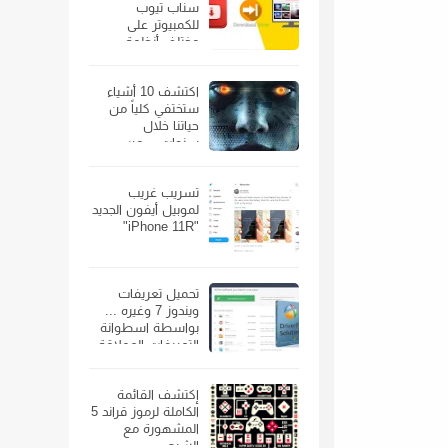
سناب تيوب
للكمبيوتر على
مختلف أنظمة
الويندوز
اكتشف 10 أشياء
ستختفي كلياً من
حياتنا خلال
سنوات… من
الهواتف الذكية إلى
السيارات
تسريب غريب
لموبيل أيفون الجديد
"iPhone 11R"
تحميل تعريفات
ويندوز 7 وغيره ...
بواسطة اسطوانة
التعريفات العملاقة
إكتشف القائمة
الكاملة لرموز قراند 5
المشهورة مع
الشرح