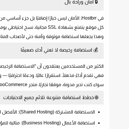
🔒
أمان وراحة بال
في Hostbrr، الأمان ليس خيارًا إضافيًا بل جزء أساسي من الخدمة.
كل موقع يتمتع بشهادة SSL مجانية، نسخ احتياطي يومي، حماية من الهجمات DDoS، ودعم تقني جاهز دائمًا لمساعدتك.
وهذا يجعلها
استضافة موثوقة وآمنة
حتى لأصحاب المتاج
💰
استضافة رخيصة لا تعني أداء ضعيفًا
الكثير من المستخدمين يعتقدون أن “الاستضافة الرخيصة” تعني خدمة ضعيفة
فهي تقدم أداءً مذهلًا، استقرارًا عاليًا، ودعمًا احترافيًا 
سواء كنت تدير مدونة، موقعًا تجاريًا، متجر WooCommerce أو منصة تعليمية، ستجد الخطة المثالية لك.
🌐
خطط استضافة متنوعة تلائم جميع الاحتياجات
الاستضافة المشتركة (Shared Hosting):
الأفضل لل
استضافة الأعمال (Business Hosting):
مثالية للمؤ