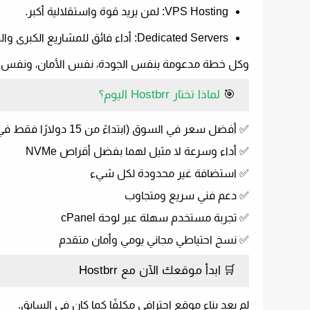
VPS Hosting:
لمن يريد قوة واستقلالية أكبر.
Dedicated Servers:
أداء فائق للمشاريع الكبرى والم
وكل خطة مدعومة بنفس الجودة، نفس الأمان، ونفس ا
🎯
لماذا تختار Hostbrr اليوم؟
✅ أفضل سعر في السوق (ابتداءً من 15 دولارًا فقط في السنة)
✅ أداء وسرعة لا مثيل لهما بفضل أقراص NVMe
✅ استضافة غير محدودة لكل شيء
✅ دعم فني سريع ومتجاوب
✅ تجربة مستخدم سهلة عبر لوحة cPanel
✅ نسخ احتياطي مجاني يومي وأمان متقدم
🛒
ابدأ موقعك الآن مع Hostbrr
لم يعد بناء موقع احترافي مكلفًا كما كان في السابق.