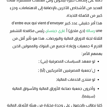
دائمًا على إمكانات كبيرة
بيتكوين
وفي العملات المشفرة، هناك
العديد من الأشخاص الآخرين
بالإضافة إلى الاهتمامات
، وجزء
كبير من الكعكة اللذيذة.
هذا أمر حقيقي
عدد كبير
d’entre eux qui vient d’envoyer
une
رسالة
(دي ملحق) أ
غاري جينسلر
، رئيس مكافحة التشفير
الثلاثة
لجنة الاوراق المالية والبورصات
. هذا هو تأثير أقل من
اللازم
4 جمعيات وإعادة تجميع
من البنوك والممولين الذين
يهمهم الأمر:
لو
معهد السياسات المصرفية
(
ببي
) ;
ل’
جمعية المصرفيين الأمريكيين
(
أبا
) ;
لو
منتدى الخدمات المالية
;
وآخرون
جمعية صناعة الأوراق المالية والأسواق المالية
(
سيفما
).
كلنا نطالب بالحصول على وحدة مختارة من هيئة الأوراق المالية