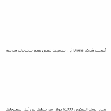
أصبحت شركة Brains أول مجموعة تعدين تقدم مدفوعات سريعة
تتجاوز عملة البيتكوين 61000 دولار مع اقترابها من أعلى مستوياتها