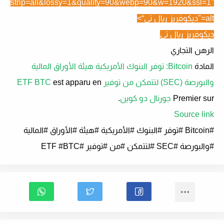
strip=all&lossy=1&quality=90&webp=90&w=1920&ssl=1"
alt="
ديكوفريز ريال تي
“>
ديكوفريز ريال تي
الرهن التجاري
المادة
Bitcoin: توفر البنوك الأمريكية هيئة الأوراق المالية
والبورصة (SEC) لتتمكن من توفير ETF BTC
est apparu en
Premier sur
جورنال دو كوين
.
Source link
#Bitcoin #توفر #البنوك #الأمريكية #هيئة #الأوراق #المالية
#والبورصة #SEC #لتتمكن #من #توفير #ETF #BTC