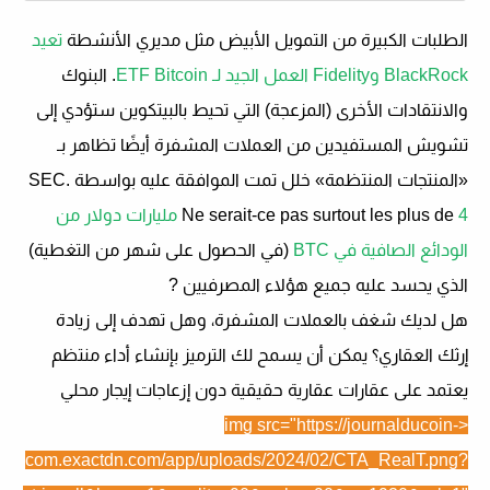
الطلبات الكبيرة من التمويل الأبيض مثل مديري الأنشطة
تعيد
BlackRock وFidelity العمل الجيد لـ ETF Bitcoin
. البنوك
والانتقادات الأخرى (المزعجة) التي تحيط بالبيتكوين ستؤدي إلى
تشويش المستفيدين من العملات المشفرة أيضًا
تظاهر بـ
«المنتجات المنتظمة»
خلل تمت الموافقة عليه بواسطة SEC.
Ne serait-ce pas surtout les plus de
4 مليارات دولار من
الودائع الصافية في BTC
(في الحصول على شهر من التغطية)
الذي يحسد عليه جميع هؤلاء المصرفيين ?
هل لديك شغف بالعملات المشفرة، وهل تهدف إلى زيادة
إرثك العقاري؟ يمكن أن يسمح لك الترميز بإنشاء أداء منتظم
يعتمد على عقارات عقارية حقيقية دون إزعاجات إيجار محلي
<img src="https://journalducoin-
com.exactdn.com/app/uploads/2024/02/CTA_RealT.png?