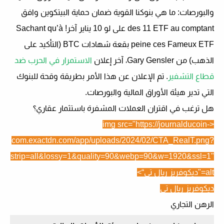
والبورصات: ما هي بنوكنا القوية
ضمان حماية البيتكوين
وافق
des 11 ETF au comptant على لو 10 يناير آخر! Sachant qu’à
peine ces Fameux ETF
بقعة
شهادات BTC (التأكيد على
الذهب) من Gary Gensler، آخر إعلان
الاستمرار في الحرب ضد
قطاع التشفير
. تم الإعلان عن هذا الأمر بطريقة وقحة للبنوك
التي تدير هيئة الأوراق المالية والبورصات.
هل ترغب في اقتران العملات المشفرة باستثمار عقاري؟
<img src="https://journalducoin-
com.exactdn.com/app/uploads/2024/02/CTA_RealT.png?
strip=all&lossy=1&quality=90&webp=90&w=1920&ssl=1"
alt="
ديكوفريز ريال تي
“>
ديكوفريز ريال تي
الرهن التجاري