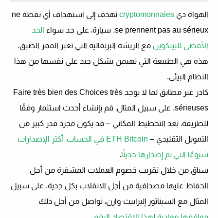
الهواة دي
cryptomonnaies
تهدف إلى استهداف أي نقطة
ne
se prennent pas au sérieux
. سيارة، على حد سواء
الحد
الأقصى للبيتكوين
مع الريشة البرتقالية التي تعبر الممر الضيق،
هذه هي الطبيعة التي تهيمن بشكل جيد على نفسها من هذا
النظام البيئي.
كادر غير مطابق لما لا يوجد
Faire très bien des Choices très
sérieuses
. على سبيل المثال، قم بإنشاء أحدث استثمار وفقًا
للطريقة، بعد التخطيط المكاني – قد يكون مجرد قدر كبير من
التمويل التقليدي –
ETH Bitcoin في الحساب، أكثر الإصدارات
شيوعًا التي تم إصدارها حديثًا
.
سياق من خلال تقريب خصوم العملات المشفرة من أجل
الحفاظ عليها
مصداقية من أجل الانقلاب بكل جدية
. على سبيل
المثال مع السيناتور إليزابيث وارن، تواصل من أجل ذلك
مواقفها معادية لهذا الاقتصاد الرقمي
.