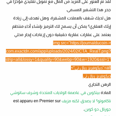
لقد تم العثور على المزيد من المال مع تمويل تقليدي مؤخرًا في
جحر هذا التشفير المسمى.
هل لديك شغف بالعملات المشفرة، وهل تهدف إلى زيادة
إرثك العقاري؟ يمكن أن يسمح لك الترميز بإنشاء أداء منتظم
يعتمد على عقارات عقارية حقيقية دون إزعاجات إيجار محلي
<img src="https://journalducoin-
com.exactdn.com/app/uploads/2024/02/CTA_RealT.png?
strip=all&lossy=1&quality=90&webp=90&w=1920&ssl=1"
alt="
ديكوفريز ريال تي
“>
ديكوفريز ريال تي
الرهن التجاري
المادة
بيتكوين في عاصمة الولايات المتحدة وشرف ساتوشي
ناكاموتو؟ لا يصدق، لكنه مزيف
est apparu en Premier sur
جورنال دو كوين
.