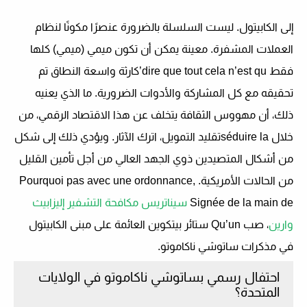
إلى الكابيتول
. ليست السلسلة بالضرورة عنصرًا مكونًا لنظام
العملات المشفرة. معينة يمكن أن تكون ميمي (ميمي) كلها
فقط dire que tout cela n’est qu’
كارثة واسعة النطاق
تم
تحقيقه مع كل المشاركة والأدوات الضرورية. ما الذي يعنيه
ذلك، أن مهووس الثقافة يتخلف عن هذا الاقتصاد الرقمي، من
خلال
séduire laتقليد التمويل
، اترك الآثار. ويؤدي ذلك إلى شكل
من أشكال المتصيدين ذوي الجهد العالي من أجل تأمين القليل
من الحالات الأمريكية. Pourquoi pas avec une ordonnance,
Signée de la main de
سيناتريس مكافحة التشفير إليزابيث
وارين
، صب Qu’un
ستائر بيتكوين العائمة على مبنى الكابيتول
في مذكرات ساتوشي ناكاموتو.
احتفال رسمي بساتوشي ناكاموتو في الولايات
المتحدة؟