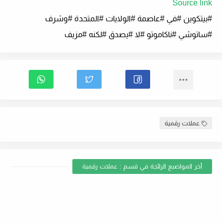
Source link
#بيتكوين #في #عاصمة #الولايات #المتحدة #وشرف
#ساتوشي #ناكاموتو #لا #يصدق #لكنه #مزيف
عملات رقمية
أخر المواضيع الرائجة في قسم : عملات رقمية