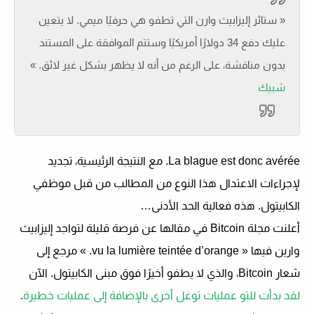
« ستائر إليزابيث وارن التي تطفو هي حرفيًا ميمي. لا يتعين
عليك دفع 34 دولارًا أمريكيًا وستتم الموافقة على المستند
بدون مناقشة، على الرغم من أنه لا يظهر بشكل غير لائق. »
شبيك
La blague est donc avérée. مع النتيجة الرئيسية،
تجديد
لإجراءات الاعتدال
هذا النوع من المطالب من قبل موظفي
الكابيتول. هذه فعالية الحد الأدنى…
أعلنت مجلة Bitcoin في مقالها عن فرصة قليلة لتواجد إليزابيث
وارين فيها «
vu la lumière teintée d’orange
. » مرجع إلى
شعار Bitcoin، والذي لا يطفو أخيرًا فوق مبنى الكابيتول. الآن
لقد بدأت للتو عمليات توغل أخرى بالإضافة إلى عمليات خطيرة
.