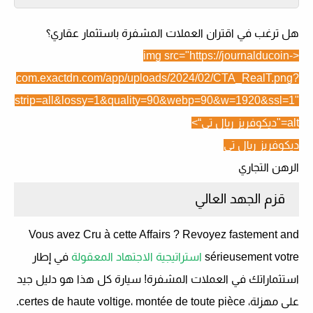
هل ترغب في اقتران العملات المشفرة باستثمار عقاري؟
<img src="https://journalducoin-
com.exactdn.com/app/uploads/2024/02/CTA_RealT.png?
strip=all&lossy=1&quality=90&webp=90&w=1920&ssl=1"
alt="
ديكوفريز ريال تي
“>
ديكوفريز ريال تي
الرهن التجاري
قزم الجهد العالي
Vous avez Cru à cette Affairs ? Revoyez fastement and
sérieusement votre
استراتيجية الاجتهاد المعقولة
في إطار
استثماراتك في العملات المشفرة! سيارة
كل هذا هو دليل جيد
على مهزلة
، certes de haute voltige، montée de toute pièce.