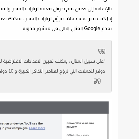
بالإضافة إلى تعيين قيم تحويل معينة لزيارات المتجر والم
إذا كنت تدير عدة حملات تروّج لزيارات المتجر ، يمكنك تع
تقدم Google المثال التالي في منشور مدونة:
دولار للحملات التي تروّج لعناصر التذاكر الكبيرة و 10 دولارات للحملات التي تروّج للمنتجات منخفضة التكلفة أو منخفضة الهامش.”