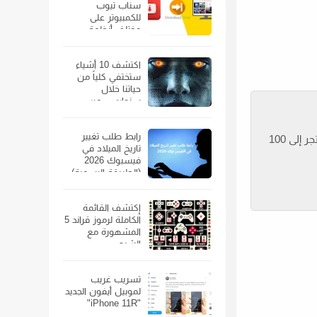
سناب تيوب
للكمبيوتر على
مختلف أنظمة
الويندوز
اكتشف 10 أشياء
ستختفي كلياً من
حياتنا خلال
سنوات… من
الهواتف الذكية إلى
السيارات
رابط طلب تغيير
“على سبيل المثال ، يمكنك تعيين الإعدادات الافتراضية لزيارة المتجر أو بيع المتجر على مستوى الحملة: يمكنك تعيين قيمة زيارة المتجر إلى 100
تاريخ الميلاد في
فيسبوك 2026
(الطريقة الرسمية)
إكتشف القائمة
الكاملة لرموز قراند 5
المشهورة مع
الشرح
تسريب غريب
لموبيل أيفون الجديد
"iPhone 11R"