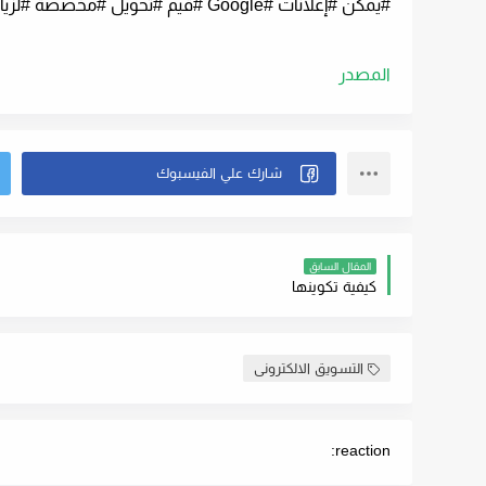
#يمكن #إعلانات #Google #قيم #تحويل #مخصصة #لزيارات #المتجر
المصدر
المقال السابق
كيفية تكوينها
التسويق الالكترونى
reaction: