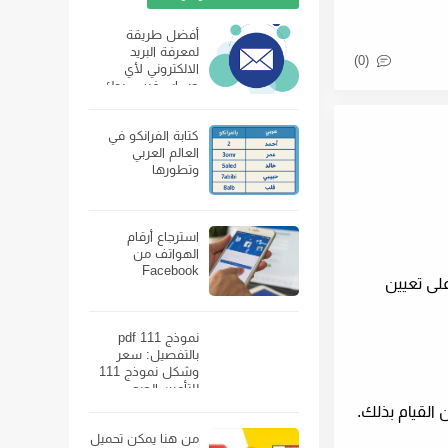
أفضل طريقة
لمعرفة البريد
(0)
الالكتروني لأي
حساب فيس بوك
كتابة الفرانكو في
العالم العربي
وتطورها
استرجاع أرقام
الهواتف من
Facebook
قدرة على تعيين
نموذج 111 pdf
بالتفصيل: سعر
وشكل نموذج 111
للتأمين الصحي
ومكان بيعه
القيام بذلك.
من هنا يمكن تحميل