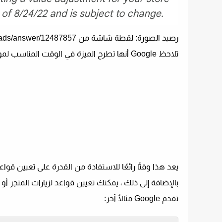
رصيد الصورة: لقطة شاشة من https://support.google.com/google-ads/answer/12487857/ ، أيلول (سبتمبر) 2022
تلاحظ Google أنها تطرح الميزة في الوقت المناسب لموسم العطلات ، عندما تواجه الشركات تقلبًا في المبيعات داخل المتجر.
يعد هذا وقتًا رائعًا للاستفادة من القدرة على تعيين قواع
بالإضافة إلى ذلك ، يمكنك تعيين قواعد لزيارات المتجر أ
تقدم Google مثالًا آخر: