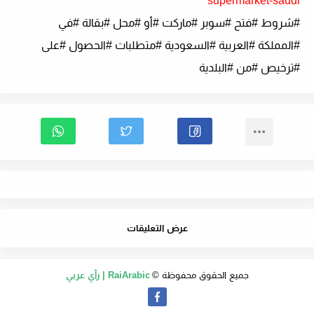
supermarket-saudi
#شروط #فتح #سوبر #ماركت #أو #محل #بقالة #في
#المملكة #العربية #السعودية #متطلبات #الحصول #على
#ترخيص #من #البلدية
عرض التعليقات
جميع الحقوق محفوظة ©
RaiArabic | رأي عربي