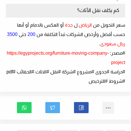
كم يكلف نقل الأثاث؟
سعر التحويل من
الرياض
ل
جدة
أو العكس بالدمام أو أبها
حسب أفضل وأرخص الشركات تبدأ التكلفة من
200
حتى
3500
ريال سعودى
.
#
مصدر
:
https://egyprojects.org/furniture-moving-company-
project
#دراسة #جدوى #مشروع #شركة #نقل #الاثاث #الحقائب #pdf
#شروط #الترخيص