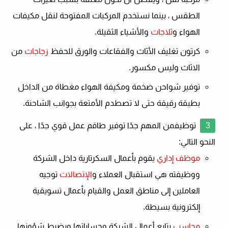
الطقس ، بينما نستخدم المركبات المفتوحة لنقل مكيفات
الهواء و
ثلاجات
والأشياء الثقيلة.
كرتون تغليف الأثاث والفقاعات والورق للحفظ
زجاجات
من
الاثاث وليس مكسور.
توفير شواحن ضخمة ومكيفة الهواء مغطاة من الداخل
بطبقة رقيقة حتى لا تصطدم الأمتعة بجوانب الشاحنة.
توظيف
من المهم جدًا توفير طاقم عمل قوي جدًا ، على
النحو التالي:
موظف إداري
يقوم بأعمال السكرتارية داخل الشركة
ووظيفته هي استقبال العملاء و
الإتصالات
توجيه
العاملين إلى مناطق العمل والقيام بأعمال تسويقية
إلكترونية بسيطة.
محاسب
يتابع أعمال الشركة وحساباتها ويضبط شؤونها.