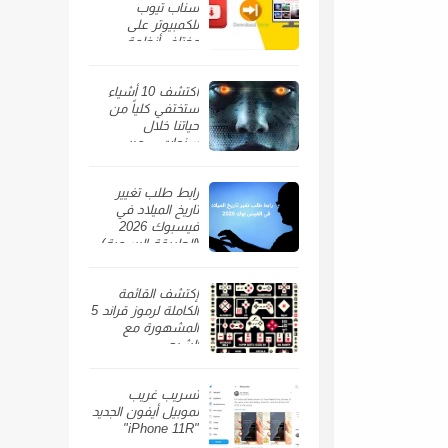
سناب تيوب
للكمبيوتر على
مختلف أنظمة
الويندوز
اكتشف 10 أشياء
ستختفي كلياً من
حياتنا خلال
سنوات… من
الهواتف الذكية إلى
السيارات
رابط طلب تغيير
تاريخ الميلاد في
فيسبوك 2026
(الطريقة الرسمية)
إكتشف القائمة
الكاملة لرموز قراند 5
المشهورة مع
الشرح
تسريب غريب
لموبيل أيفون الجديد
"iPhone 11R"