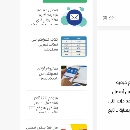
أفضل طريقة
لمعرفة البريد
(0)
الالكتروني لأي
حساب فيس بوك
كتابة الفرانكو في
العالم العربي
وتطورها
استرجاع أرقام
الهواتف من
Facebook
م كيفية
 عن أفضل
نموذج 111 pdf
دادات التي
بالتفصيل: سعر
وشكل نموذج 111
لتي تم اختيارها بعناية .. تابع
للتأمين الصحي
ومكان بيعه
من هنا يمكن تحميل