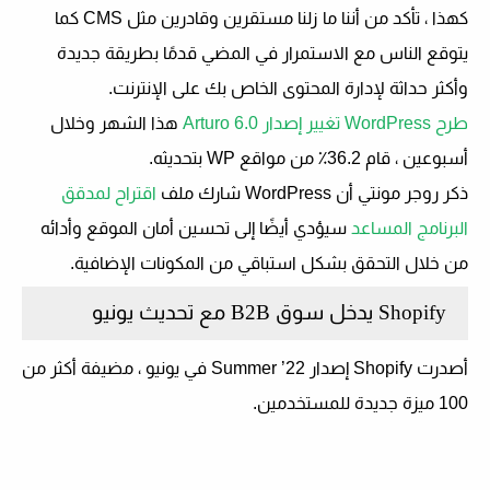
كهذا ، تأكد من أننا ما زلنا مستقرين وقادرين مثل CMS كما
يتوقع الناس مع الاستمرار في المضي قدمًا بطريقة جديدة
وأكثر حداثة لإدارة المحتوى الخاص بك على الإنترنت.
طرح WordPress تغيير إصدار Arturo 6.0
هذا الشهر وخلال
أسبوعين ، قام 36.2٪ من مواقع WP بتحديثه.
ذكر روجر مونتي أن WordPress شارك ملف
اقتراح لمدقق
البرنامج المساعد
سيؤدي أيضًا إلى تحسين أمان الموقع وأدائه
من خلال التحقق بشكل استباقي من المكونات الإضافية.
Shopify يدخل سوق B2B مع تحديث يونيو
أصدرت Shopify إصدار Summer ’22 في يونيو ، مضيفة أكثر من
100 ميزة جديدة للمستخدمين.