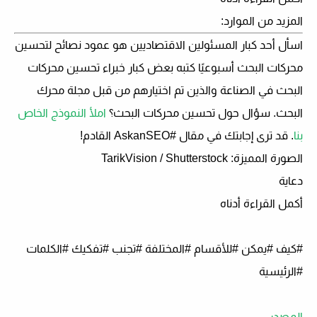
المزيد من الموارد:
اسأل أحد كبار المسئولين الاقتصاديين
هو عمود نصائح لتحسين
محركات البحث أسبوعيًا كتبه بعض كبار خبراء تحسين محركات
البحث في الصناعة والذين تم اختيارهم من قبل مجلة محرك
البحث. سؤال حول تحسين محركات البحث؟
املأ النموذج الخاص
بنا
. قد ترى إجابتك في مقال #AskanSEO القادم!
الصورة المميزة: TarikVision / Shutterstock
دعاية
أكمل القراءة أدناه
#كيف #يمكن #للأقسام #المختلفة #تجنب #تفكيك #الكلمات
#الرئيسية
المصدر