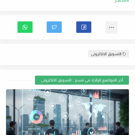
التسويق الالكترونى
أخر المواضيع الرائجة في قسم : التسويق الالكترونى