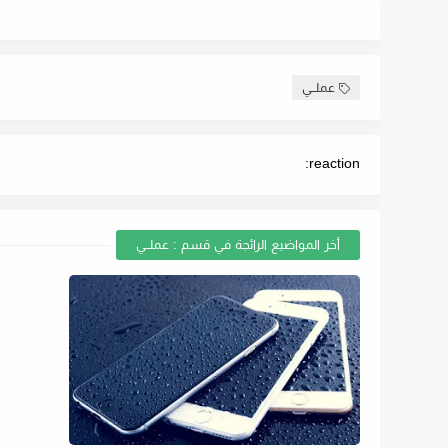
عملــي
reaction:
أخر المواضيع الرائجة في قسم : عملــي