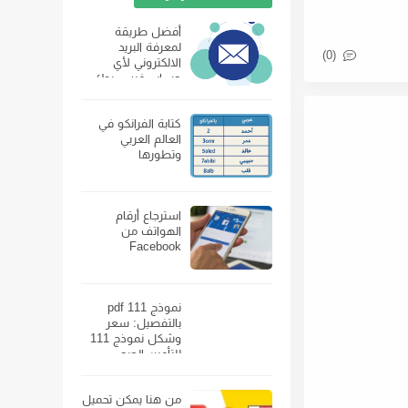
أفضل طريقة
لمعرفة البريد
(0)
الالكتروني لأي
حساب فيس بوك
كتابة الفرانكو في
العالم العربي
وتطورها
استرجاع أرقام
الهواتف من
Facebook
نموذج 111 pdf
بالتفصيل: سعر
وشكل نموذج 111
للتأمين الصحي
ومكان بيعه
من هنا يمكن تحميل