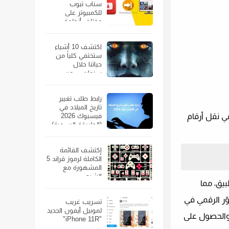
سناب تيوب
للكمبيوتر على
مختلف أنظمة
الويندوز
اكتشف 10 أشياء
ستختفي كلياً من
حياتنا خلال
سنوات… من
الهواتف الذكية إلى
السيارات
رابط طلب تغيير
تاريخ الميلاد في
ي نقل أرقام
فيسبوك 2026
(الطريقة الرسمية)
إكتشف القائمة
الكاملة لرموز قراند 5
المشهورة مع
الشرح
يق، مما
ر الرقمي في
تسريب غريب
لموبيل أيفون الجديد
 والحصول على
"iPhone 11R"