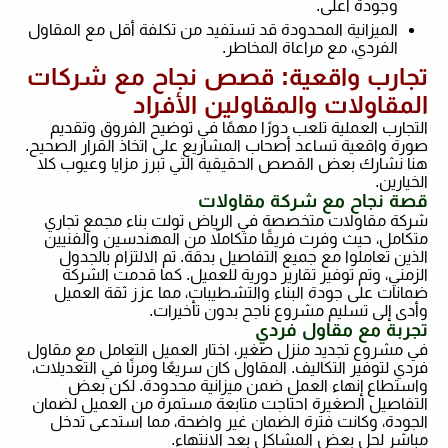
وجودة أعلى
.
الميزانية المحدودة قد تستفيد من تكلفة أقل مع المقاول
الفردي، مع مراعاة المخاطر
.
تجارب واقعية: قصص نجاح مع شركات
المقاولات والمقاولين الأفراد
التجارب العملية تلعب دورًا مهمًا في توضيح الفروق وتقديم
صورة واقعية تساعد أصحاب المشاريع على اتخاذ القرار الصحيح.
هنا نشارك بعض القصص الحقيقية التي تبرز مزايا وعيوب كلا
الخيارين
.
قصة نجاح مع شركة مقاولات
شركة مقاولات متخصصة في الرياض تولت بناء مجمع تجاري
متكامل، حيث وفرت فريقًا متكاملاً من المهندسين والفنيين
الذين تعاملوا مع جميع التفاصيل بدقة. تم الالتزام بالجدول
الزمني، وتم توفير تقارير دورية للعميل. كما قدمت الشركة
ضمانات على جودة البناء والتشطيبات، مما عزز ثقة العميل
وأدى إلى تسليم مشروع ناجح بدون تأخيرات
.
تجربة مع مقاول فردي
في مشروع تجديد منزل صغير، اختار العميل التعامل مع مقاول
فردي لتوفير التكاليف. المقاول كان سريعًا ومرنًا في التعديلات،
واستطاع إنهاء العمل ضمن ميزانية محدودة. لكن بعض
التفاصيل الصغيرة احتاجت متابعة مستمرة من العميل لضمان
الجودة، وكانت فترة الضمان غير واضحة، مما استدعى تدخل
مباشر لحل بعض المشاكل بعد الانتهاء
.