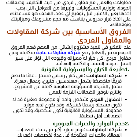
مقاولات والعمل مع مقاول فردي، من حيث التكاليف، وضمانات
الجودة، وتوزيع المسؤوليات، وغيرها من العوامل التي يجب
أخذها بعين الاعتبار قبل توقيع أي عقد. الهدف هو مساعدتك
على اتخاذ قرار مدروس يتناسب مع حجم مشروعك وميزانيتك
وتوقعاتك
.
الفروق الأساسية بين شركة المقاولات
والمقاول الفردي
عند التفكير في تنفيذ مشروع إنشائي، من المهم فهم الفروق
الجوهرية بين التعامل مع
شركة مقاولات عامة
متكاملة وبين
مقاول فردي. كل خيار له مميزاته وقيوده التي تؤثر على سير
العمل، جودة التنفيذ، والتكلفة النهائية
.
1.
طبيعة الكيان والمسؤولية القانونية
شركة المقاولات
:
هي كيان رسمي مسجل، غالبًا ما تضم
فريقًا متخصصًا يشمل مهندسين، فنيين، وعمال مهرة.
تتحمل الشركة المسؤولية القانونية كاملة عن المشروع،
وتلتزم بتوفير الضمانات اللازمة للعمل
.
المقاول الفردي
:
شخص واحد أو مجموعة صغيرة قد لا
تكون مسجلة رسميًا كشركة، وقد يكون لديه موارد
محدودة. المسؤولية القانونية تكون شخصية، وقد تكون
الضمانات أقل تنظيمًا
.
2.
حجم الموارد والخبرات المتوفرة
شركة المقاولات
:
توفر موارد أكبر من حيث المعدات،
العمالة، والخبرات المتنوعة في عدة تخصصات (كهرباء،