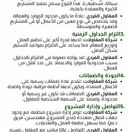
سباكة، تشطيبات). هذا التنوع يسمح بتنفيذ المشاريع
الكبيرة والمعقدة بكفاءة
.
المقاول الفردي
:
عادةً ما يكون محدود الموارد والعمالة،
وقد يتخصص في نوع معين من الأعمال أو في المشاريع
الصغيرة والمتوسطة
.
3.
التزام الجداول الزمنية
شركة المقاولات
:
لديها قدرة أكبر على تنظيم العمل
وتوزيع المهام، مما يساعد على الالتزام بمواعيد التسليم
بشكل أفضل
.
المقاول الفردي
:
قد يواجه صعوبة في الالتزام بالجداول
بسبب محدودية الموارد والاعتماد على عدد قليل من
العمال
.
4.
الجودة والضمانات
شركة المقاولات
:
تقدم عادة ضمانات رسمية على
الأعمال المنفذة، ويكون لديها أنظمة مراقبة جودة واضحة
.
المقاول الفردي
:
الضمانات قد تكون غير رسمية أو
محدودة، وتعتمد على السمعة الشخصية للمقاول
.
5.
التواصل وإدارة المشروع
شركة المقاولات
:
توفر إدارة مشروع منظمة، مع وجود
جهات اتصال متعددة (مدير المشروع، مهندسين، فريق
دعم)، مما يسهل متابعة العمل والتعديلات
.
المقاول الفردي
:
التواصل غالبًا مباشر مع المقاول نفسه،