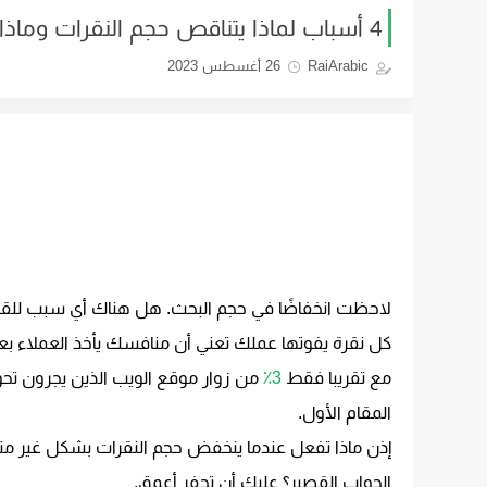
4 أسباب لماذا يتناقص حجم النقرات وماذا تفعل حيال ذلك
RaiArabic
26 أغسطس 2023
لاحظت انخفاضًا في حجم البحث. هل هناك أي سبب للق
كل نقرة يفوتها عملك تعني أن منافسك يأخذ العملاء بعي
مع تقريبا فقط
3٪
من زوار موقع الويب الذين يجرون تح
المقام الأول.
إذن ماذا تفعل عندما ينخفض ​​حجم النقرات بشكل غير 
الجواب القصير؟ عليك أن تحفر أعمق.