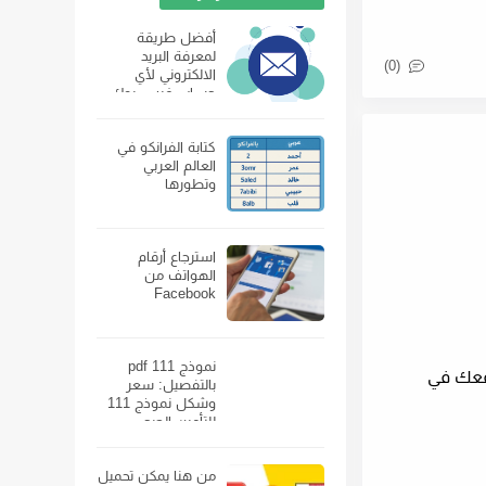
أفضل طريقة
لمعرفة البريد
(0)
الالكتروني لأي
حساب فيس بوك
كتابة الفرانكو في
العالم العربي
وتطورها
استرجاع أرقام
الهواتف من
Facebook
نموذج 111 pdf
وقعك في
بالتفصيل: سعر
وشكل نموذج 111
للتأمين الصحي
ومكان بيعه
من هنا يمكن تحميل