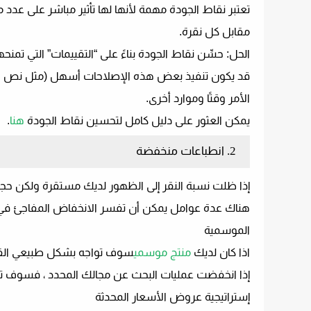
تعتبر نقاط الجودة مهمة لأنها لها تأثير مباشر على عدد 
مقابل كل نقرة.
الحل:
حسِّن نقاط الجودة بناءً على “التقييمات” التي تمنحها لك Google لكلماتك ا
قد يكون تنفيذ بعض هذه الإصلاحات أسهل (مثل نص الإ
الأمر وقتًا وموارد أخرى.
يمكن العثور على دليل كامل لتحسين نقاط الجودة
هنا
.
2. انطباعات منخفضة
إذا ظلت نسبة النقر إلى الظهور لديك مستقرة ولكن حجم
هناك عدة عوامل يمكن أن تفسر الانخفاض المفاجئ في عد
الموسمية
اذا كان لديك
منتج موسمي
سوف تواجه بشكل طبيعي القي
إذا انخفضت عمليات البحث عن مجالك المحدد ، فسوف تن
إستراتيجية عروض الأسعار المحدثة