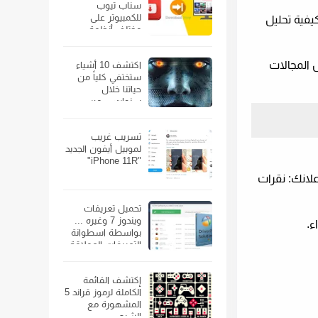
سناب تيوب
للكمبيوتر على
فأنت بحاجة إلى معرفة كيفية تحليل
مختلف أنظمة
الويندوز
ض المجالات
اكتشف 10 أشياء
ستختفي كلياً من
حياتنا خلال
سنوات… من
الهواتف الذكية إلى
السيارات
تسريب غريب
لموبيل أيفون الجديد
"iPhone 11R"
علانك:
نقرات
تحميل تعريفات
ويندوز 7 وغيره ...
ء.
بواسطة اسطوانة
التعريفات العملاقة
إكتشف القائمة
الكاملة لرموز قراند 5
المشهورة مع
الشرح