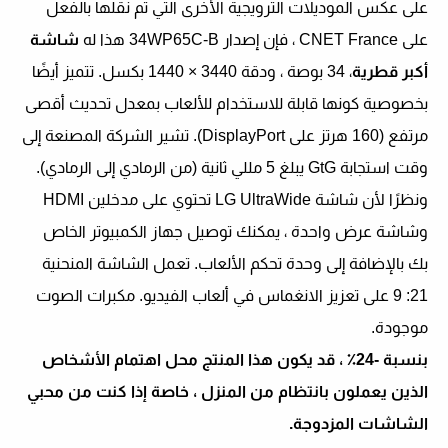
على عكس الموديلات الترويجية الأخرى التي تم نقلها بالفعل
على CNET France ، فإن إصدار 34WP65C-B هذا له
شاشة
أكبر قطرية
، 34 بوصة ، ودقة 3440 × 1440 بكسل. تتميز أيضًا
بخصوصية كونها قابلة للاستخدام للألعاب بمعدل تحديث أقصى
مرتفع (160 هرتز على DisplayPort). تشير الشركة المصنعة إلى
وقت استجابة GtG يبلغ 5 مللي ثانية (من الرمادي إلى الرمادي).
ونظرًا لأن شاشة LG UltraWide تحتوي على مدخلين HDMI
وشاشة عرض واحدة ، يمكنك توصيل جهاز الكمبيوتر الخاص
بك بالإضافة إلى وحدة تحكم الألعاب. تعمل الشاشة المنحنية
21: 9 على تعزيز الانغماس في ألعاب الفيديو. مكبرات الصوت
موجودة.
بنسبة -24٪ ، قد يكون هذا المنتج محل اهتمام الأشخاص
الذين يعملون بانتظام من المنزل ، خاصة إذا كنت من محبي
الشاشات المزدوجة.