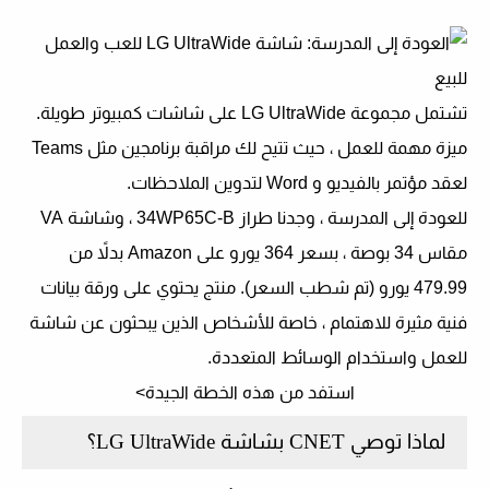
تشتمل مجموعة LG UltraWide على شاشات كمبيوتر طويلة.
ميزة مهمة للعمل ، حيث تتيح لك مراقبة برنامجين مثل Teams
لعقد مؤتمر بالفيديو و Word لتدوين الملاحظات.
للعودة إلى المدرسة ، وجدنا طراز 34WP65C-B ، وشاشة VA
مقاس 34 بوصة ، بسعر 364 يورو على Amazon بدلاً من
479.99 يورو (تم شطب السعر). منتج يحتوي على ورقة بيانات
فنية مثيرة للاهتمام ، خاصة للأشخاص الذين يبحثون عن شاشة
للعمل واستخدام الوسائط المتعددة.
استفد من هذه الخطة الجيدة>
لماذا توصي CNET بشاشة LG UltraWide؟