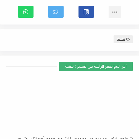
تقنية
أخر المواضيع الرائجة في قسم : تقنية
شواحن نيكسود برو من يوجرين | اشحن جميع أجهزتك بشاحن