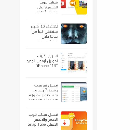
سناب تيوب
للكمبيوتر على
مختلف أنظمة
الويندوز
اكتشف 10 أشياء
ستختفي كلياً من
حياتنا خلال
سنوات… من
الهواتف الذكية إلى
السيارات
تسريب غريب
لموبيل أيفون الجديد
"iPhone 11R"
تحميل تعريفات
ويندوز 7 وغيره ...
بواسطة اسطوانة
التعريفات العملاقة
تحميل سناب تيوب
الاحمر والاصفر
الاصلى Snap Tube