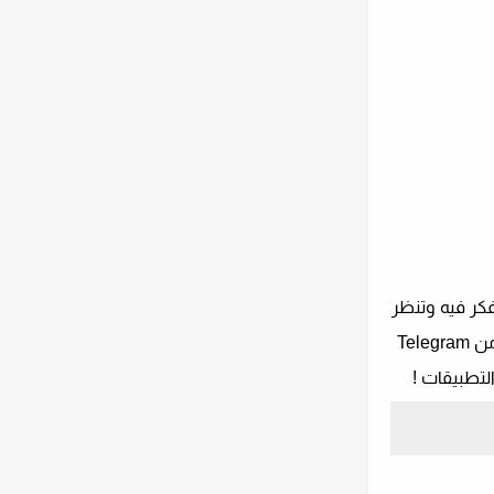
فكر فيه وتنظر
إليه أولاً هو التأكد من أن صوت الإشعار على جهازك الهاتف مرتفع بما يكفي لتلقي التنبيه بوجود رسالة تم استلامها ، استلمها من Telegram