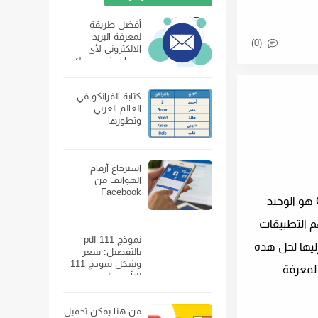
أفضل طريقة
لمعرفة البريد
(0)
الالكتروني لأي
حساب فيس بوك
كتابة الفرانكو في
العالم العربي
وتطورها
استرجاع أرقام
الهواتف من
Facebook
8 حلول لمشكلة مشكلة صوت إشعارات Telegram لا تعمل .. تحدثنا سابقًا عن مشكلة صوت Gmail لا يعمل ، لكن هل Gmail هو الوحيد
Teleg أيضًا هذه المشكلة للعديد من المستخدمين ، ويعد Telegram أحد أهم التطبيقات
نموذج 111 pdf
إليها لحل هذه
بالتفصيل: سعر
وشكل نموذج 111
. تابعنا لمعرفة
للتأمين الصحي
ومكان بيعه
من هنا يمكن تحميل