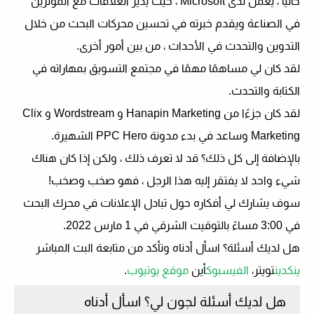
حاليًا ، يعمل لدى Microsoft ، حيث يدير العلاقات مع المؤثرين
في الصناعة ويقدم خبرته في تحسين محركات البحث من خلال
التدوين والتحدث في الأحداث ، من بين أمور أخرى.
لقد كان لي مساهمًا مهمًا في مجتمع التسويق بمهاراته في
الكتابة والتحدث.
لقد كان جزءًا من Hanapin Marketing و Wordstream و Clix
Marketing وساعد في بدء مدونة PPC Hero الشهيرة.
بالإضافة إلى كل ذلك؟ قد لا تعرف ذلك ، ولكن إذا كان هناك
شيء واحد لا يفتقر إليه هذا الرجل ، فهو صخب وصخب!
سوف يشارك لي أفكاره حول تبادل الإعلانات في محرك البحث
في
3:00 مساءً بالتوقيت الشرقي في 1 مارس 2022
.
هل لديك أسئلة؟ اسأل أدناه وتأكد من متابعة البث المباشر
ينكدين
تويتر،
الفيسبوك
أين
موقع يوتيوب
.
هل لديك أسئلة لجون لي؟ اسأل أدناه