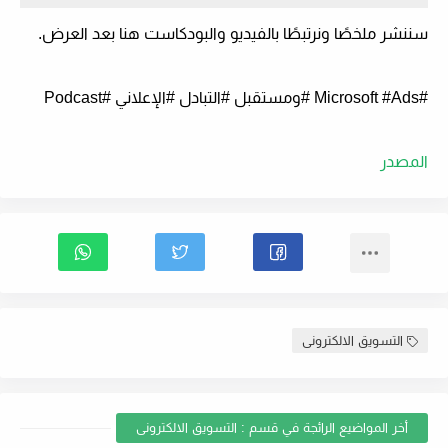
سننشر ملخصًا ونرتبطًا بالفيديو والبودكاست هنا بعد العرض.
#Microsoft #Ads #ومستقبل #التبادل #الإعلاني #Podcast
المصدر
التسويق الالكترونى
أخر المواضيع الرائجة في قسم : التسويق الالكترونى