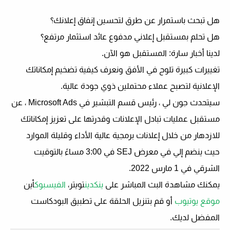
هل تبحث باستمرار عن طرق لتحسين إنفاق إعلانك؟
هل تحلم بمستقبل إعلاني مدفوع عائد استثمار مرتفع؟
لدينا أخبار سارة: المستقبل هو الآن.
تغييرات كبيرة تلوح في الأفق ونعرف كيفية تضخيم إمكاناتك
الإعلانية لتصبح عملاء محتملين ذوي جودة عالية.
سيتحدث جون لي ، رئيس قسم التبشير في Microsoft Ads ، عن
مستقبل عمليات تبادل الإعلانات وقدرتها على تعزيز إمكاناتك
للازدهار من خلال إعلانات برمجية عالية الأداء وقليلة الموارد
حيث ينضم إلي في معرض SEJ في
3:00 مساءً بالتوقيت
الشرقي في 1 مارس 2022
.
يمكنك مشاهدة البث المباشر على
ينكدين
تويتر،
الفيسبوك
أين
موقع يوتيوب
أو قم بتنزيل الحلقة على تطبيق البودكاست
المفضل لديك.