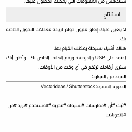
ستندهش من المعلومات التي يمكنك الحصول عليها.
استنتاج
لا يتعين عليك إنفاق مليون دولار لزيادة معدلات التحويل الخاصة
بك.
هناك أشياء بسيطة يمكنك القيام بها.
اعتمد على USP والدردشة ورقم الهاتف الخاص بك ، وأظن أنك
سترى أرقامك ترتفع في أي وقت من الأوقات.
المزيد من الموارد:
الصورة المميزة: Vectorideas / Shutterstock
#ثبت #أن #ممارسات #بسيطة #لتجربة #المستخدم #تزيد #من
#التحويلات