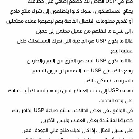
فكر في USP الخاص بك كطعم إضافي على خطافك.
يحتاج المستهلكون ، سواء كانوا يتطلعون إلى شراء منتج مادي
أو تقديم معلومات الاتصال الخاصة بهم ليصبحوا عملاء محتملين
، إلى شيء ما لنقلهم من عميل محتمل إلى عميل.
غالبًا ما يكون USP هو الجاذبية التي تحرك المستهلك خلال
عملية البيع.
غالبًا ما يكون USP الجيد هو الفرق بين البيع والظربان.
ومع ذلك ، فإن USP جيد التصميم لن يروق للجميع.
بالتعريف ، لا يمكن ذلك.
تهدف USP إلى جذب العملاء الذين تريدهم لمنتجك أو خدماتك
على وجه التحديد.
في الواقع ، في بعض الحالات ، ستتم صياغة USP الخاص بك
خصيصًا لمناشدة بعض العملاء وليس الآخرين.
على سبيل المثال ، إذا كان لديك منتج عالي الجودة ، فمن