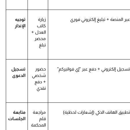
بر المنصة + تبليغ إلكتروني فوري
زيارة
توجيه
كاتب
الإنذار
العدل +
محضر
تبلغ
سجيل إلكتروني + دفع عبر "إي فواتيركم"
حضور
تسجيل
شخصي
الدعوى
+ دفع
نقدي
طبيق الهاتف الذكي (إشعارات لحظية)
مراجعة
متابعة
قلم
الجلسات
المحكمة