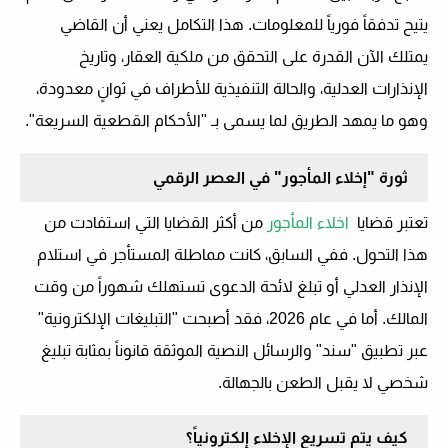
يتيح تدفقاً فورياً للمعلومات. هذا التكامل يعني أن القاضي
يمتلك الآن القدرة على التحقق من ملكية العقار، وتاريخ
الإنذارات العدلية، والحالة التنفيذية للأطراف في ثوانٍ معدودة،
وهو ما يمهد الطريق لما يسمى بـ "الأحكام القطعية السريعة".
ثورة "إخلاء المأجور" في العصر الرقمي
تعتبر قضايا
اخلاء المأجور
من أكثر القضايا التي استفادت من
هذا التحول. ففي السابق، كانت مماطلة المستأجر في استلام
الإنذار العدلي أو تبلغ لائحة الدعوى تستهلك شهوراً من وقت
المالك. أما في عام 2026، فقد أصبحت "التبليغات الإلكترونية"
عبر تطبيق "سند" والرسائل النصية الموثقة قانوناً بمثابة تبليغ
شخصي لا يقبل الطعن بالجهالة.
كيف يتم تسريع الإخلاء إلكترونياً؟