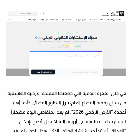
في ظل القفزة النوعية التي حققتها المملكة الأردنية الهاشمية
في مجال رقمنة القطاع العام، يبرز التطور القضائي كأحد أهم
أعمدة "الأردن الرقمي 2026". لم يعد المتقاضي اليوم مضطراً
لقضاء ساعات طويلة في أروقة المحاكم، بل أصبح بإمكان
"العدالة" أن تبدأ من شاشة الهاتف الذكي. هذا التحول لم يغير