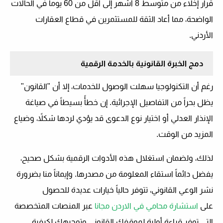
قرار إخلاء من متوسط 8 أشهر إلى أقل من 60 يوماً في الحالات
الواضحة، مما أعاد الثقة للمستثمرين في قطاع العقارات
الأردني.
دمج الخبرة القانونية بالخدمة الرقمية
رغم أن التكنولوجيا سهلت الوصول للخدمات، إلا أن "القانون"
يظل بحراً من التفاصيل الإجرائية. إن خطأً بسيطاً في صياغة
الإنذار العدلي أو اختيار نوع الدعوى قد يؤدي لردها شكلاً، وضياع
المزيد من الوقت.
لذلك، ولضمان استغلال هذه الأدوات الرقمية بشكل صحيح،
يفضل دائماً استقاء المعلومة من مصدرها. وإيماناً منا بضرورة
نشر الوعي القانوني، تتوفر حالياً خيارات عديدة للحصول
على
استشارة محامي في الاردن مجانا
عبر المنصات المتخصصة
التي توفر قراءة أولية لموقفك القانوني وتوجيهك لكيفية