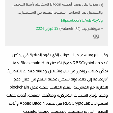
إن قدرتنا على توفير أنظمة Bitcoin المتكاملة رأسيًا للتوصيل
والتشغيل عبر المدارس ستقود التعليم في المستقبل…
https://t.co/YUAoBP1yVg
– فيوتشربيت (@FutureBit)
13 فبراير 2024
وقال البروفيسور مارك جوثنر، الذي يقود المبادرة في روتجرز:
“يعد RBSCryptoLab موردًا لأعضاء Blockchain Hub، مما
يمكّن طلاب روتجرز من بناء وتشغيل وصيانة معدات التعدين”.
“بالإضافة إلى ذلك، فإنه يسهل عملية التعلم من خلال دمج
النظرية مع الممارسة. يتعلم الطلاب كيفية عمل blockchain
وكيف تؤدي الشبكات اللامركزية وظائفها المهمة. أحدث عملية
استحواذ لـ RBSCryptoLab هي عقدة Apollo Bitcoin وآلات
التعدين التي تم تصميمها وتصنيعها وبيعها بواسطة