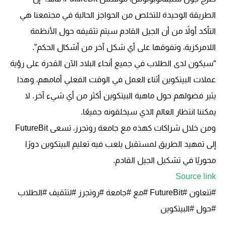
الطريقة الوحيدة للتخلص من الحواجز الحالية في مجتمعنا هي
التأكد أولاً من أن الجيل القادم سيتم تثقيفه حول الأنظمة
اللامركزية، وتفوقها على أي شكل آخر من أشكال الحكم”.
“سيكون لدى الطلاب في جميع أنحاء البلاد الآن القدرة على رؤية
عملات البيتكوين أثناء العمل في الوقت الفعلي أمامهم، وهذا
يثير فضولهم حول ماهية البيتكوين أكثر من أي شيء آخر. لا
يمكننا انتظار العالم الذي سيخلقونه جميعًا.
ومن خلال شراكات كهذه مع جامعة روتجرز، تسعى FutureBit
إلى تمهيد الطريق لمستقبل يلعب فيه تعليم البيتكوين دورًا
محوريًا في تشكيل الجيل القادم.
Source link
#تتعاون #FutureBit #مع #جامعة #روتجرز #لتثقيف #الطلاب
#حول #البيتكوين