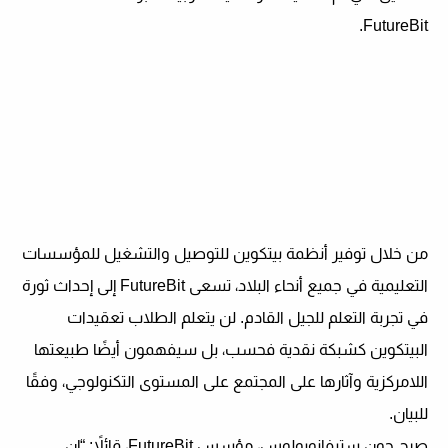
FutureBit.
من خلال توفير أنظمة بيتكوين للتوصيل والتشغيل للمؤسسات
التعليمية في جميع أنحاء البلاد، تسعى FutureBit إلى إحداث ثورة
في تجربة التعلم للجيل القادم. لن يتعلم الطلاب تعقيدات
البيتكوين كشبكة نقدية فحسب، بل سيفهمون أيضًا طبيعتها
اللامركزية وآثارها على المجتمع على المستوى التكنولوجي، وفقًا
للبيان.
صرح جون ستيفانوبولوس، مؤسس FutureBit، قائلاً: “إن