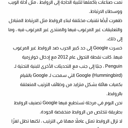
نمت صناعات بأكملها لتلبية الحاجة إلى الروابط ، مثل أدلة الويب
ووسطاء الارتباط.
ظهرت أيضًا تقنيات مختلفة لبناء الروابط مثل الارتباط المتبادل
والتعليقات غير المرغوب فيها والمنتدى غير المرغوب فيه ، وما
إلى ذلك.
خسرت Google إلى حد كبير الحرب ضد الروابط غير المرغوب
فيها. كانت نقطة التحول عام 2012 مع إدخال خوارزمية
Penguin ، جنبًا إلى جنب مع التحديثات الأخرى للبنية التحتية لـ
Google (Hummingbird) التي سمحت لـ Google بالقيام
بكميات هائلة بشكل متزايد من وظائف الترتيب المتعلقة
بالروابط.
نحن اليوم في مرحلة تستطيع فيها Google تصنيف الروابط
بطريقة تتخلص من الروابط منخفضة الجودة.
لا تزال الروابط تمثل عاملاً مهمًا في الترتيب ، لكنها تظل لغزًا