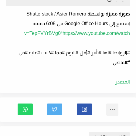
صورة مميزة بواسطة Shutterstock / Asier Romero
استمع إلى Google Office Hours في 6:08 دقيقة
https://www.youtube.com/watch؟v=TepFVYrBVg0
#الروابط #لها #تأثير #أقل #اليوم #مما #كانت #عليه #في
#الماضي
المصدر