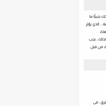
كك شيئًا ما
 . الذي يؤثر
معك
لذلك ، يجب
قك من قبل
رق ، في