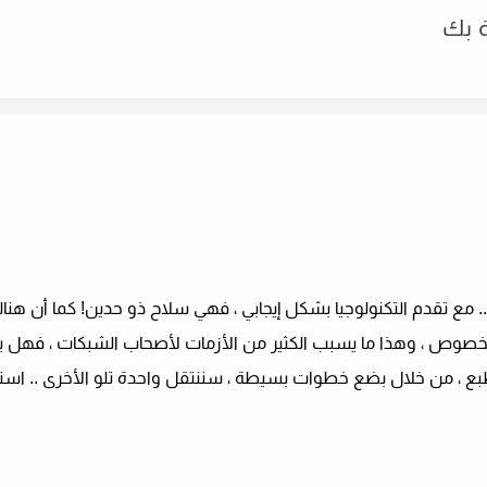
بك قد تم اختراقها .. مع تقدم التكنولوجيا بشكل إيجابي ، فهي سلاح ذو حدين! كما أن 
لأجهزة ، واختراق شبكة Wi-Fi على وجه الخصوص ، وهذا ما يسبب الكثير من الأزمات لأصحاب الشبكات ،
قد تم اختراقها؟ بالطبع ، من خلال بضع خطوات بسيطة ، سننتقل واحدة تلو الأخرى ..