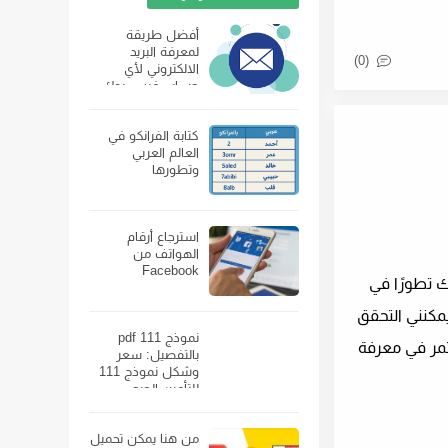
أفضل طريقة
لمعرفة البريد
(0)
الالكتروني لأي
حساب فيس بوك
كتابة الفرانكو في
العالم العربي
وتطورها
استرجاع أرقام
الهواتف من
Facebook
هناك تطورًا في
 فهل يمكنني التحقق
نموذج 111 pdf
 استمر في معرفة
بالتفصيل: سعر
وشكل نموذج 111
للتأمين الصحي
ومكان بيعه
من هنا يمكن تحميل