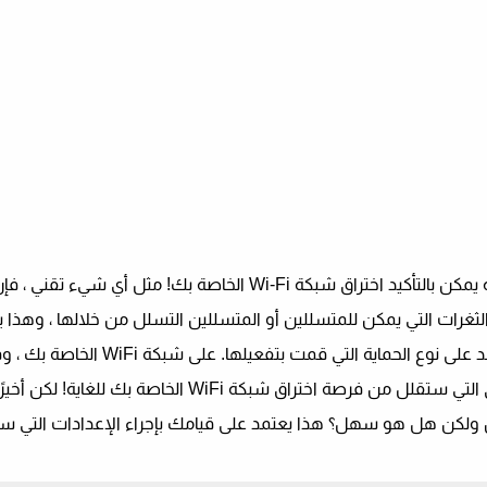
وهذا السؤال خطرت ببالك بالتأكيد للإجابة عليه .. وهو أنه يمكن بالتأكيد اختراق شبكة Wi-Fi الخاصة بك! م
ليست آمنة بنسبة 100٪. هناك تلك الثغرات التي يمكن للمتسللين أو المتسللين التسلل من خلالها ، 
جميع شبكات الإنترنت ، وبالتأكيد هناك عوامل أخرى تعتمد على نوع الحماية التي 
المرور التي قمت بتعيينها ، والعديد من الإعدادات الأخرى التي ستقلل من فرصة اختراق شبكة i
لطبع هذا ممكن ولكن هل هو سهل؟ هذا يعتمد على قيامك بإجراء الإعدادات التي 