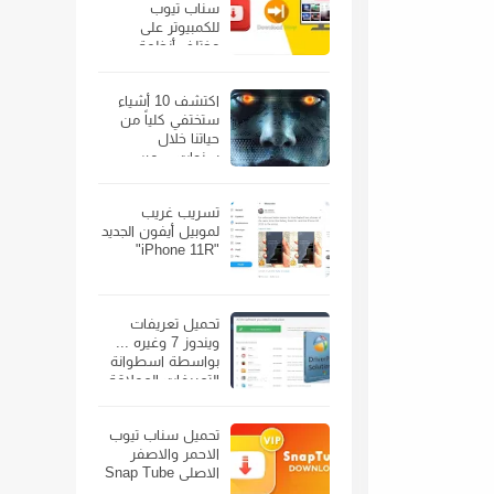
سناب تيوب
للكمبيوتر على
مختلف أنظمة
الويندوز
اكتشف 10 أشياء
ستختفي كلياً من
حياتنا خلال
سنوات… من
الهواتف الذكية إلى
السيارات
تسريب غريب
لموبيل أيفون الجديد
"iPhone 11R"
تحميل تعريفات
ويندوز 7 وغيره ...
بواسطة اسطوانة
التعريفات العملاقة
تحميل سناب تيوب
الاحمر والاصفر
الاصلى Snap Tube