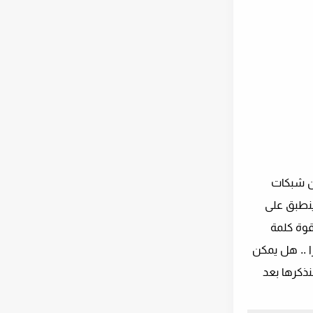
ثل أي شيء تقني ، فإن شبكات
وهذا ينطبق على
قمت بتفعيلها. على شبكة WiFi الخاصة بك ، وقوة كلمة
WiF الخاصة بك للغاية! لكن أخيرًا .. هل يمكن
سنذكرها بعد