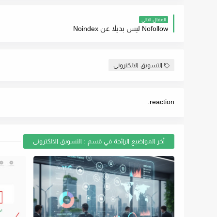
المقال التالي
Nofollow ليس بديلاً عن Noindex
التسويق الالكترونى
reaction:
أخر المواضيع الرائجة في قسم : التسويق الالكترونى