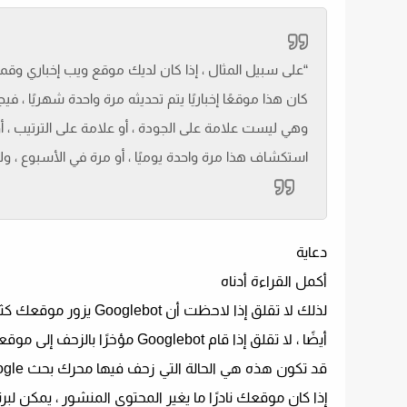
“على سبيل المثال ، إذا كان لديك موقع ويب إخباري وقمت 
كان هذا موقعًا إخباريًا يتم تحديثه مرة واحدة شهريًا ، ف
وهي ليست علامة على الجودة ، أو علامة على الترتيب ، أو
استكشاف هذا مرة واحدة يوميًا ، أو مرة في الأسبوع ، و
دعاية
أكمل القراءة أدناه
لذلك لا تقلق إذا لاحظت أن Googlebot يزور موقعك كثيرًا أو أقل.
أيضًا ، لا تقلق إذا قام Googlebot مؤخرًا بالزحف إلى موقعك ولم تظهر تحديثات المحتوى الحالي في نتائج البحث.
قد تكون هذه هي الحالة التي زحف فيها محرك بحث Google إلى موقعك لاكتشاف محتوى جديد ، وليس لتحديث المحتوى الحالي.
إذا كان موقعك نادرًا ما يغير المحتوى المنشور ، يمكن لبرنامج Googlebot الزحف أكثر للحصول على اكتش