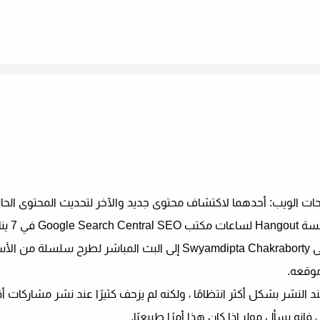
ينضم أحد محترفي تحسين محركات البحث (SEO) المسمى Swyamdipta Chakraborty إلى البث المباشر لطرح 
إنه يسأل مولر إذا كان هذا أمرًا طبيعيًا.