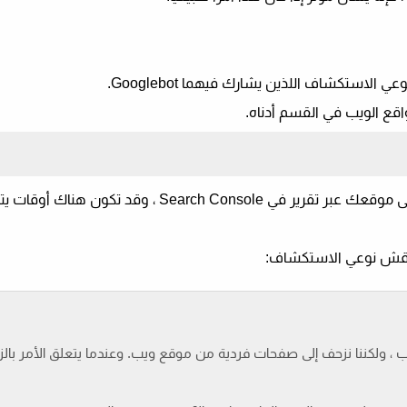
لاستكشاف اللذين يشارك فيهما Googlebot.
يمكنك معرفة عدد المرات التي يزحف فيها Googlebot إلى موقعك عبر تقرير في rch Console
ويناقش نوعي الاستكشاف:
 ، ولكننا نزحف إلى صفحات فردية من موقع ويب. وعندما يتعلق الأمر بالزح