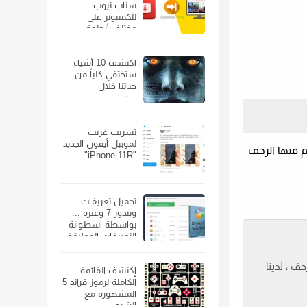
سناب تيوب
للكمبيوتر على
مختلف أنظمة
الويندوز
اكتشف 10 أشياء
ستختفي كلياً من
حياتنا خلال
سنوات… من
الهواتف الذكية إلى
السيارات
تسريب غريب
لموبيل أيفون الجديد
Sea ، وقد تكون هناك أوقات يتم فيها الزحف
"iPhone 11R"
تحميل تعريفات
ويندوز 7 وغيره ...
بواسطة اسطوانة
التعريفات العملاقة
ف ، لدينا
إكتشف القائمة
الكاملة لرموز قراند 5
المشهورة مع
الشرح