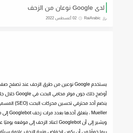
لدى Google نوعان من الزحف
RaiArabic
02 أغسطس 2022
يستخدم Google نوعين من طرق الزحف عند تصفح صفحات الويب: أحدهما لاكتشاف محتوى جديد والآخر لتحديث المحتوى الحالي.
أوضح ذلك جون مولر محامي البحث في Google خلال جلسة Hangout لساعات مكتب Google Search Central SEO في 7 يناير.
Mueller ، يتعلق أحدها بعدد مرات زحف Googlebot إلى موقعه.
ويشير إلى أن Googlebot اعتاد الزحف إلى موقعه يوميًا عند النشر بشكل أكثر انتظامًا ، ولكنه لم يزحف كثيرًا عند نشر مشاركات أقل.
ربما خوفًا من أن يكون انخفاض وتيرة الزحف علامة سيئة ، ف