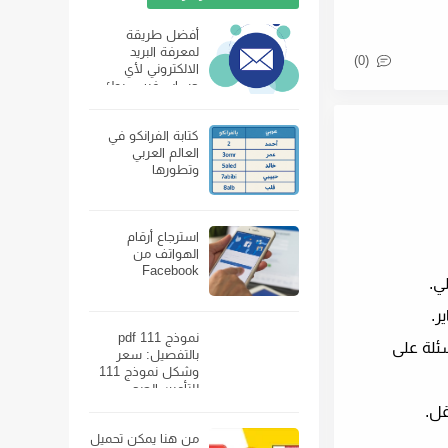
أفضل طريقة
لمعرفة البريد
(0)
الالكتروني لأي
حساب فيس بوك
كتابة الفرانكو في
العالم العربي
وتطورها
استرجاع أرقام
الهواتف من
Facebook
نموذج 111 pdf
سلسلة من الأسئلة على
بالتفصيل: سعر
وشكل نموذج 111
للتأمين الصحي
ومكان بيعه
من هنا يمكن تحميل