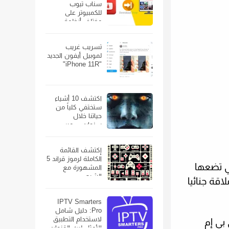
سناب تيوب
للكمبيوتر على
مختلف أنظمة
الويندوز
تسريب غريب
لموبيل أيفون الجديد
"iPhone 11R"
اكتشف 10 أشياء
ستختفي كلياً من
حياتنا خلال
سنوات… من
الهواتف الذكية إلى
السيارات
إكتشف القائمة
الكاملة لرموز قراند 5
لتي تضعها
المشهورة مع
الشرح
لاقة جنائيا
IPTV Smarters
Pro: دليل شامل
لاستخدام التطبيق
بي إم
الأمثل لبث القنوات