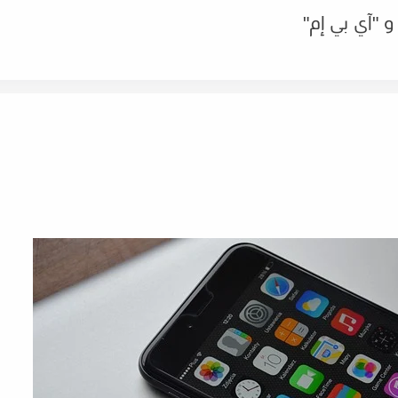
 "آي بي إم"