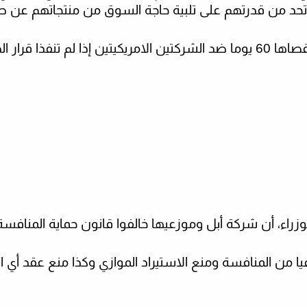
وتحد من قدرتهم على تلبية حاجة السوق من منتجاتهم عن ط
وهدد القرار بـ "تحريك دعوى جنائية" خلال مدة أقصاها 60 يوما ضد الشركتين الامريكيتين إذا لم تنفذا قرا
راء، أن شركة أبل وموزعيها خالفوا قانون حماية المنافسة
من المنافسة ومنع الاستيراد الموازي وكذا منع عقد أي ا