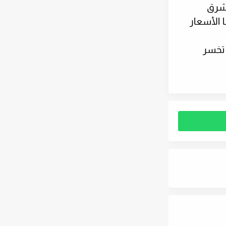
لشرق
 الأسعار
 تخسر