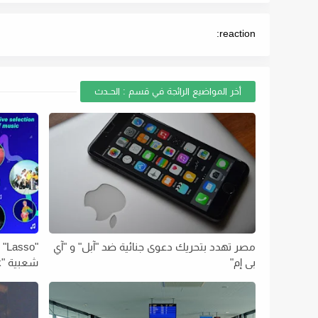
reaction:
أخر المواضيع الرائجة في قسم : الحــدث
مصر تهدد بتحريك دعوى جنائية ضد "آبل" و "آي
"o
بي إم"
شعبية "TikTok"