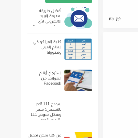
أفضل طريقة
لمعرفة البريد
(0)
الالكتروني لأي
حساب فيس بوك
كتابة الفرانكو في
العالم العربي
وتطورها
استرجاع أرقام
الهواتف من
Facebook
نموذج 111 pdf
بالتفصيل: سعر
وشكل نموذج 111
للتأمين الصحي
ومكان بيعه
من هنا يمكن تحميل