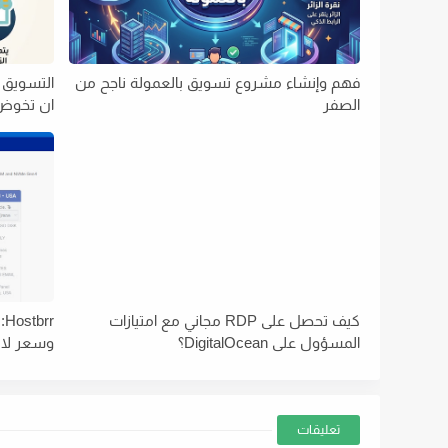
فهم وإنشاء مشروع تسويق بالعمولة ناجح من
التسويق 
الصفر
ان تخوض 
كيف تحصل على RDP مجاني مع امتيازات
r
المسؤول على DigitalOcean؟
وسعر لا 
تعليقات