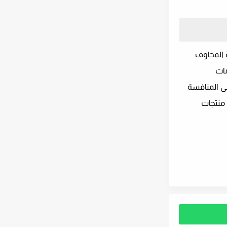
ت المخاوف
مات
لى المنافسة
 منتجات