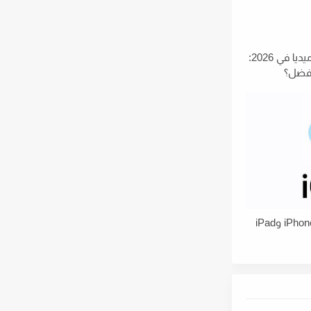
دليلك الشامل لنمو السوشيال ميديا في 2026:
كيفية فتح iCloud المقفل على iPhone وiPad