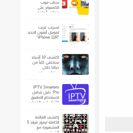
سناب تيوب
للكمبيوتر على
مختلف أنظمة
الويندوز
تسريب غريب
لموبيل أيفون الجديد
"iPhone 11R"
اكتشف 10 أشياء
ستختفي كلياً من
حياتنا خلال
سنوات… من
الهواتف الذكية إلى
السيارات
IPTV Smarters
Pro: دليل شامل
لاستخدام التطبيق
الأمثل لبث القنوات
الفضائية
إكتشف القائمة
الكاملة لرموز قراند 5
المشهورة مع
الشرح