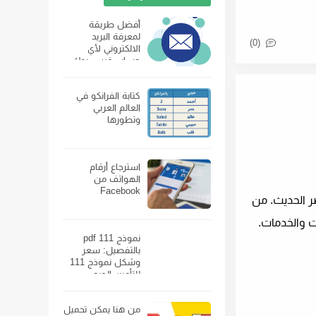
أفضل طريقة
لمعرفة البريد
(0)
الالكتروني لأي
حساب فيس بوك
كتابة الفرانكو في
العالم العربي
وتطورها
استرجاع أرقام
الهواتف من
Facebook
ر الحديث. من
ت والخدمات.
نموذج 111 pdf
بالتفصيل: سعر
وشكل نموذج 111
للتأمين الصحي
ومكان بيعه
من هنا يمكن تحميل