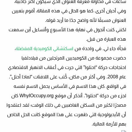
ساعات في محاولة معرفة العنوان الذي سيكون أكثر جاذبية،
وفي أحيان أخرى، كما هو الحال في هذه المقالة، أقوم بتعيين
العنوان مسبقًا لأنه واضح جدًا ما أريد قوله.
لكنني كنت أتجول في نهاية هذا الأسبوع وأتساءل أين سمعت
هذه العبارة من قبل.
فجأة جاء لي. في واحدة من
اسكتشاتي الكوميدية المفضلة
،
حضرت مجموعة من الكوميديين المرتجلين من فيلادلفيا
احتجاجات حركة “احتلوا” التي جرت في أعقاب الانهيار الاقتصادي
عام 2008. وفي أكثر من مكان، كُتب على اللافتات “لماذا أحتل”.
في الواقع، كان هذا الاسم في الأساس يحمل الاسم نفسه
لجزء من حركة “احتلوا”. أتذكر أن موقع WhyIOccupy.org كان
مصدرًا لكثير من السكان الغاضبين في ذلك الوقت؛ لقد اعتقدوا
أن الأيديولوجية التي ظهرت على هذا الموقع كانت الحل الخاص
بهم للأزمة المالية.