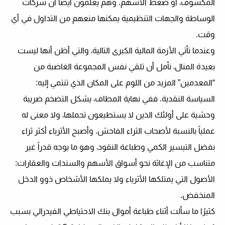
المكشوف، أو ضغط الأسهم. وهم يعلمون أيضًا أن شركات
الوساطة والجهات التنظيمية يمكنها منعهم من التداول في أي
وقت.
وعندما تأتي الأزمة المالية الكبرى التالية، والتي أظن أنها ليست
بعيدة المنال، نأمل أن تلقي نفس المجموعة الغاضبة من
“المعدمين” المزيد من اللوم على المكان الذي تنتمي إليه:
السياسة النقدية. ففي نهاية المطاف، يشكل التضخم ضريبة
وحشية على أولئك الذين لا يستطيعون تحملها، ولا معنى له
عملياً بالنسبة لأصحاب الثراء الفاحش. وأصبح الأثرياء أكثر ثراء
بفضل التيسير الكمي وطباعة النقود، وهو ما يوجه قدراً غير
متناسب من الإغاثة نحو أسواق الأسهم والسندات والعقارات:
الأصول التي يمتلكها الأثرياء ولا يملكها الأشخاص ذوو الدخل
المنخفض.
كثيرًا ما سألت أثناء طباعة أموال بنك الاحتياطي الفيدرالي بسبب