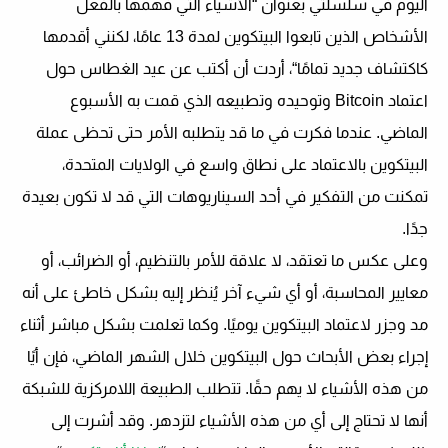
اليوم في سلسلتي بعنوان “
الأشياء التي فهمها بالفعل
الأشخاص الذين تابعوا البيتكوين لمدة 13 عامًا، لكنني أقدمها
كاكتشاف جديد تمامًا
“، أردت أن أكتب عن عيد الغطاس حول
اعتماد Bitcoin وتوحيده وتطبيعه الذي قمت به الأسبوع
الماضي. عندما فكرت في ما قد يتطلبه الأمر حتى تحظى عملة
البيتكوين بالاعتماد على نطاق واسع في الولايات المتحدة،
تمكنت من التفكير في أحد السيناريوهات التي قد لا تكون بعيدة
جدًا.
وعلى عكس ما تعتقد، لا علاقة للأمر بالتنظيم، أو الضرائب، أو
معايير المحاسبة، أو أي شيء آخر يُنظر إليه بشكل خاطئ على أنه
مد وجزر لاعتماد البيتكوين يوميًا. وكما تعلمت بشكل مباشر أثناء
إجراء بعض الأبحاث حول البيتكوين خلال الشهر الماضي، فإن أيًا
من هذه الأشياء لا يهم حقًا. تتطلب الطبيعة اللامركزية للشبكة
أنها لا تحتاج إلى أي من هذه الأشياء لتزدهر. وقد أشرت إلى