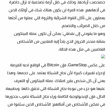
خصخصت أرباحها. وذلك في ظل أزمة تضخمية لا تزال حاضرة
في أذهانهم. هذه المرة لن يكون هناك شك في أولئك الذين
يعملون على تآكل القوة الشرائية والثروة التي عملوا من أجلها
من خلال الضرائب والتضخم.
وهو ما يقودني إلى نقطتي: يمكن أن تكون عملة البيتكوين
بمثابة منحدر الخروج الذي يلجأ إليه الملايين من الأشخاص
الغاضبين في مثل هذه الحالة.
على عكس GameStop، فإن Bitcoin في الواقع
لديه الفرصة
لإجراء تغييرات كبيرة
لأن نجاح الشبكة يعتمد على حجمها. وهذا
يعني أن كل شخص يقرر امتلاك عملة البيتكوين أو التعرف
عليها هو جزء من نبوءة نجاح الشبكة التي تحقق ذاتها. وبطبيعة
الحال، فإن الإيديولوجية الكامنة وراء نجاح الشبكة تضرب بجذورها
في تمكين الأشخاص من أمثالهم: الأشخاص الذين سئموا من