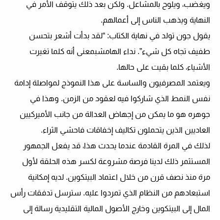
ويغضب، ويلوح بالمشاعل. ولكن بعد ذلك يتوقف الأمر في
النهاية ويذهب الناس إلى أعمالهم.
يقول جون تولد في نهاية الكتاب: “لقد بدأت أشعر بتحسن
طفيف تجاه كل شيء”.
نداء الهامش
بمعنى أنه كلما تغيرت
الأشياء، كلما بقيت على حالها.
ويعتمد المصرفيون والساسة على هذا النموذج لمواصلة إدامة
نفس النمط الذي شاركوا فيه لعقود من الزمن. وهذا في
جوهره هو ما يمكن من إجهاض العدالة من جانب الأميركيين
العاديين الذين يتحملون تكاليف إخفاقات فاحشي الثراء.
لذلك في المرة القادمة عندما يحدث هذا، قد يفعل الجمهور
المستثمر ذلك
لدينا فرصة مشروعة لكسر هذه الحلقة
لأول
مرة منذ نصف قرن من خلال اعتماد البيتكوين. لديه إمكانية
استبعادهم من النظام الذي تمردوا عليه. سترسل تدفقات رأس
المال إلى البيتكوين وخارج الأصول المالية التقليدية رسالة إلى