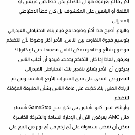
لكن ما لم يعرفوه هو أن ذلك لم يكن خطأ كين غريفين أو
القلعة أو البائعين على المكشوف؛ بل كان خطأ الاحتياطي
الفيدرالي.
واليوم، أصبح هذا أكثر وضوحا مع قيام بنك الاحتياطي الفيدرالي
بتوسيع فجوة التفاوت بين الناس. الأمر أكثر وضوحًا لأن التضخم
موضوع شائع وظاهرة يمكن للناس فهمها. حتى لو كانوا لا
يعرفون
لماذا
إذا كان التضخم يحدث، فيبدو أن أغلب الناس
يدركون أن الأمر يتعلق بتفجير بنك الاحتياطي الفيدرالي
للمعروض النقدي على مدى السنوات الأربع الماضية، ومن ثم،
لزيادة الطين بلة، كذبت على عامة الناس بشأن الطبيعة المؤقتة
للتضخم.
وأولئك الذين كانوا يأملون في تكرار نجاح GameStop بأسماء
مثل AMC، يعرفون الآن أن الإدارة السامة والشركة الخاسرة
يمكن أن تقضي بسهولة على أي زخم في أي نوع من البيع على