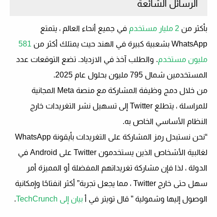
الرسائل الشائعة
بأكثر من
2 مليار مستخدم
في جميع أنحاء العالم ، يتمتع
WhatsApp بشعبية كبيرة في الهند حيث يمتلك أكثر من
581
مليون مستخدم
. والطلب آخذ في الازدياد. تضع التوقعات عدد
المستخدمين شمال 795 مليون بحلول عام 2025.
من خلال دمج وظيفة المشاركة مع منصة Meta المجانية
للمراسلة ، يتطلع Twitter إلى تسهيل نشر التغريدات خارج
النظام الأساسي الخاص به.
“نحن نستبدل رمز المشاركة على التغريدات بأيقونة WhatsApp
لغالبية الأشخاص الذين يستخدمون Twitter على Android في
الدولة ، لذا فإن مشاركة تغريداتهم المفضلة أو المميزة أمر
سهل حتى خارج Twitter ، مما يجعل تجربة” أكثر انفتاحًا وإمكانية
الوصول إليها وشمولية ” قال تويتر في أ
بيان إلى TechCrunch
.