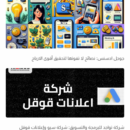
جوجل ادسنس: نصائح لا تفوتها لتحقيق أقوى الارباح
شركة تواجد للبرمجة والتسويق: شركة سيو وإعلانات قوقل