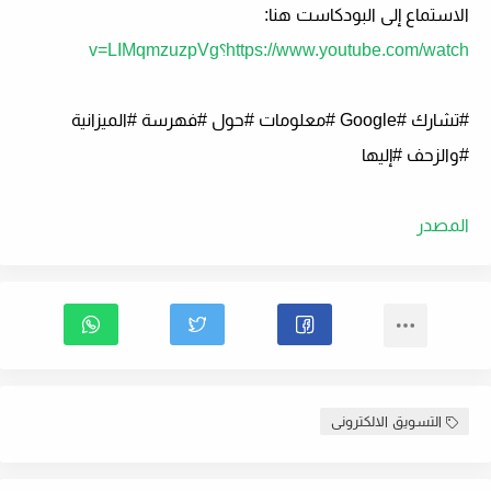
الاستماع إلى البودكاست هنا:
https://www.youtube.com/watch؟v=LIMqmzuzpVg
#تشارك #Google #معلومات #حول #فهرسة #الميزانية
#والزحف #إليها
المصدر
التسويق الالكترونى