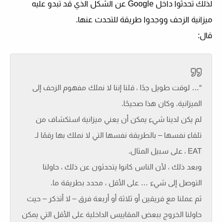
لذلك تحدثوا داخل Google عن الشكل الذي قد تبدو عليه
ميزانية الزحف ووجدوا طريقة للتحدث عنها.
قال:
“… لوقت طويل جدًا ، قلنا إننا لا نملك مفهوم الزحف إلى
الميزانية. وكان هذا صحيحًا.
لم يكن لدينا شيء يمكن أن يعني ميزانية استكشاف من
تلقاء نفسها – بالطريقة نفسها التي لا نملك بها رقمًا لـ
EAT ، على سبيل المثال.
وبعد ذلك ، لأن الناس كانوا يتحدثون عن ذلك ، حاولنا
التوصل إلى شيء … على الأقل ، محدد بطريقة ما.
ثم عملنا مع فريقين أو ثلاثة أو أربعة فرق – لا أتذكر – حيث
حاولنا الخروج ببعض المقاييس الداخلية على الأقل التي يمكن