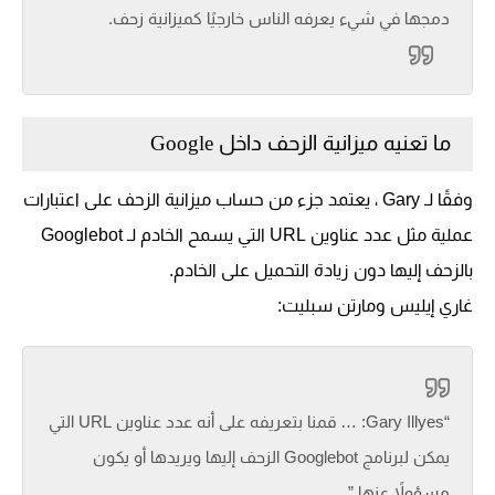
دمجها في شيء يعرفه الناس خارجيًا كميزانية زحف.
ما تعنيه ميزانية الزحف داخل Google
وفقًا لـ Gary ، يعتمد جزء من حساب ميزانية الزحف على اعتبارات
عملية مثل عدد عناوين URL التي يسمح الخادم لـ Googlebot
بالزحف إليها دون زيادة التحميل على الخادم.
غاري إيليس ومارتن سبليت:
“Gary Illyes: … قمنا بتعريفه على أنه عدد عناوين URL التي
يمكن لبرنامج Googlebot الزحف إليها ويريدها أو يكون
مسؤولاً عنها.”