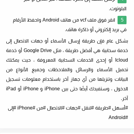
البلوتوث.
انقر فوق ملف vcf من هاتف Android واحفظ الأرقام
في بريد إلكتروني أو ذاكرة هاتف.
بشكل عام فإن طريقة إرسال الأسماء أو جهات الاتصال إلى
خدمة سحابية هي أفضل طريقة ، مثل Google Drive أو خدمة
Icloud أو إحدى الخدمات السحابية المعروفة ، حيث يمكنك
تحميل الأسماء والرسائل والملاحظات وجميع الأنواع من
البيانات وتنزيلها من أي جهاز آخر باستخدام معلومات تسجيل
الدخول ، وستفيدك أيضًا حتى بين iPhone و iPhone أو iPad
آخر.
#أسهل #طريقة #لنقل #جهات #الاتصال #من #iPhone #إلى
#Android