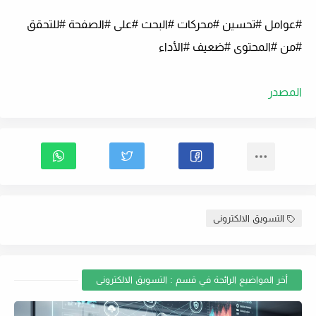
#عوامل #تحسين #محركات #البحث #على #الصفحة #للتحقق
#من #المحتوى #ضعيف #الأداء
المصدر
التسويق الالكترونى
أخر المواضيع الرائجة في قسم : التسويق الالكترونى