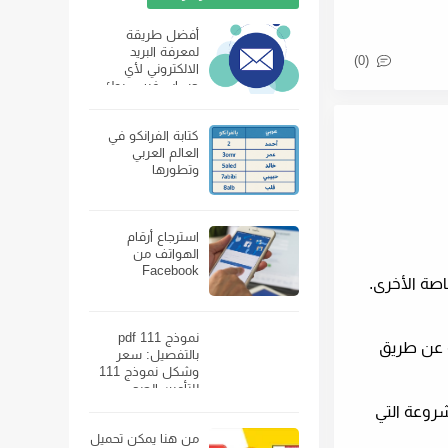
أفضل طريقة
لمعرفة البريد
(0)
الالكتروني لأي
حساب فيس بوك
كتابة الفرانكو في
العالم العربي
وتطورها
استرجاع أرقام
الهواتف من
Facebook
لخاصة الأخرى.
نموذج 111 pdf
إضافيًا لشراء واحدة. لحسن الحظ ، يمكنك كسب بطاقات هدايا Visa مجانية عن طريق
بالتفصيل: سعر
وشكل نموذج 111
للتأمين الصحي
ومكان بيعه
غير المشروعة التي
من هنا يمكن تحميل