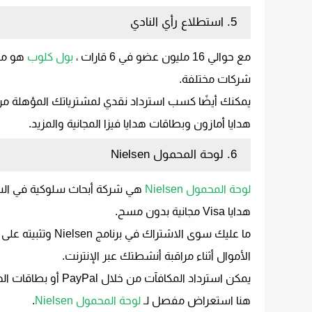
5. استطلاع رأي النادي
مع حوالي 16 مليون عضو في 6 قارات ،
بول كلوب
هو موق
شركات مختلفة.
يمكنك أيضًا كسب استرداد نقدي لمشترياتك المؤهلة من م
هدايا أمازون وبطاقات هدايا فيزا المجانية والمزيد.
6. لوحة المحمول Nielsen
لوحة المحمول Nielsen
هي شركة أبحاث سلوكية في السوق
هدايا Visa مجانية بدون مسح.
الأموال أثناء مراقبة أنشطتك عبر الإنترنت.
يمكن استرداد المكافآت من خلال PayPal أو بطاقات الهدايا من كبار تجار التجزئة مثل Amazon و Walmart و Visa وما إلى ذلك.
هنا استعراض مفصل لـ
لوحة المحمول Nielsen
.