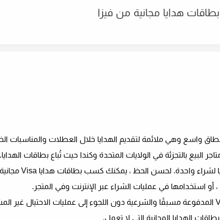
فع المقبولة على نطاق واسع وهي ملائمة لتقديم الهدايا خلال العطلات والمناسبات ا
ولكن ليس كل شخص لديه 20 دولارًا أو 50 دولارًا 
، أو استخدامها في عمليات الشراء عبر الإنترنت وفي المتجر.
تتناول هذه المقالة 13 طريقة لكسب بطاقات هدايا Visa المدفوعة مسبقًا والشرعية دون اللجوء إلى عمليات الاحتيال 