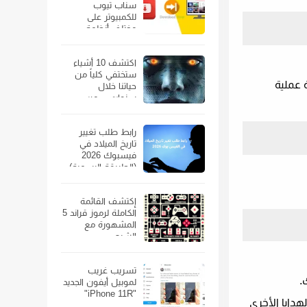
سناب تيوب
للكمبيوتر على
مختلف أنظمة
الويندوز
اكتشف 10 أشياء
ستختفي كلياً من
كفي لتغطية عملية
حياتنا خلال
سنوات… من
الهواتف الذكية إلى
السيارات
رابط طلب تغيير
تاريخ الميلاد في
فيسبوك 2026
(الطريقة الرسمية)
إكتشف القائمة
الكاملة لرموز قراند 5
المشهورة مع
الشرح
تسريب غريب
.
لموبيل أيفون الجديد
"iPhone 11R"
وعة مسبقًا وبطاقات الهدايا الأخرى