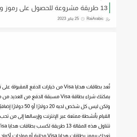
13 طريقة مشروعة للحصول على رموز وبطاقات هدايا مجانية من فيزا
RaiArabic
25 يناير 2023
تُعد بطاقات هدايا Visa من خيارات الد
يمكنك شراء بطاقة Visa مسبقة الدفع من العديد من متاجر البيع بالتجزئة في الولايات المتحدة وكندا حيث تُباع بطاقات الهدايا.
القيام بأنشطة ممتعة عبر الإنترنت وإرسالها إلى من تحب 
تعدك برموز بطاقات هدايا Visa مجانية أو مولدات أكواد بطاقات الهدايا المجانية التي لا تعمل.