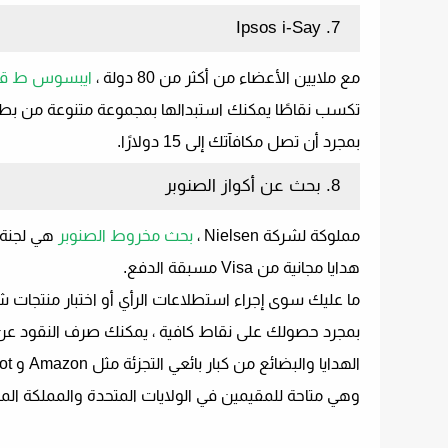
7. Ipsos i-Say
مع ملايين الأعضاء من أكثر من 80 دولة ،
ايبسوس ط ق
بمجرد أن تصل مكافآتك إلى 15 دولارًا.
8. بحث عن أكواز الصنوبر
مملوكة لشركة Nielsen ،
بحث مخروط الصنوبر
هي لجنة 
هدايا مجانية من Visa مسبقة الدفع.
ما عليك سوى إجراء استطلاعات الرأي أو اختبار منتجات شركاء Pinecone Research لكسب
الهدايا والبضائع من كبار بائعي التجزئة مثل Amazon و Home Depot و Steam و iTunes.
وهي متاحة للمقيمين في الولايات المتحدة والمملكة المت