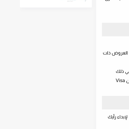
ي العروض ذات
و استبدالها ببطاقات هدايا من أكثر من 500 شريك PrizeRebel بما في ذلك
Steam و Roblox Game و Google Play و Itunes و PlayStation و Amazon واستردادها للحصول على بطاقة هدايا رقمية من Visa
أي لإبداء رأيك