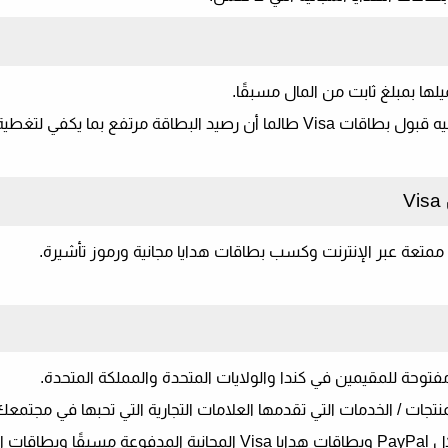
يمكن استخدامها لإجراء عمليات شراء في أي مكان يتم فيه قبول بطاقات Visa طالما أن رصيد البطاقة مرتفع بما ي
ممتعة عبر الإنترنت وكسب بطاقات هدايا مجانية ورموز تأشيرة.
توحة للمقيمين في كندا والولايات المتحدة والمملكة المتحدة.
منتجات / الخدمات التي تقدمها العلامات التجارية التي تحبها في مجتمعك
بمجرد أن تجمع نقاطًا كافية ، يمكنك صرف النقود من خلال PayPal وبطاقات هدايا Visa المجانية المدف