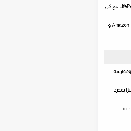
عند التسجيل ، تحصل على مكافأة ترحيبية قدرها 10 نقاط LifePoints لزيادة أرباحك والاستمرار في تجميع المزيد من نقاط LifePoints مع كل
يمكنك استرداد نقاط LifePoints الخاصة بك مقابل بطاقات الائتمان والهدايا الإلكترونية من PayPal من كبار بائعي التجزئة مثل Amazon و
 وممارسة
ًا رائعًا لكسب بطاقة هدايا مجانية بقيمة 5 دولارات فيزا بمجرد
 بطاقات هدايا من كبار بائعي التجزئة ، بما في ذلك بطاقات هدايا Visa المجانية